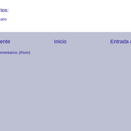
ios:
ario
iente
Inicio
Entrada 
omentarios (Atom)