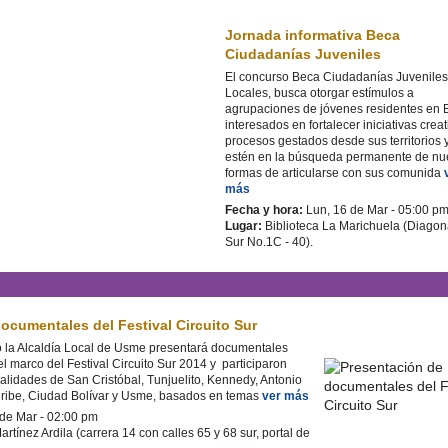
Jornada informativa Beca
Ciudadanías Juveniles
El concurso Beca Ciudadanías Juveniles
Locales, busca otorgar estímulos a
agrupaciones de jóvenes residentes en 
interesados en fortalecer iniciativas crea
procesos gestados desde sus territorios 
estén en la búsqueda permanente de nu
formas de articularse con sus comunida
más
Fecha y hora:
Lun, 16 de Mar - 05:00 p
Lugar:
Biblioteca La Marichuela (Diagon
Sur No.1C - 40).
ocumentales del Festival Circuito Sur
o la Alcaldía Local de Usme presentará documentales
l marco del Festival Circuito Sur 2014 y participaron
calidades de San Cristóbal, Tunjuelito, Kennedy, Antonio
Uribe, Ciudad Bolívar y Usme, basados en temas
ver más
 de Mar - 02:00 pm
rtínez Ardila (carrera 14 con calles 65 y 68 sur, portal de