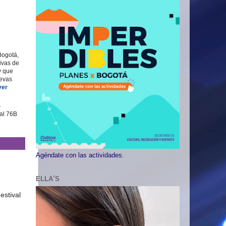
Bogotá,
tivas de
y que
evas
ver
m
al 76B
Agéndate con las actividades.
ELLA´S