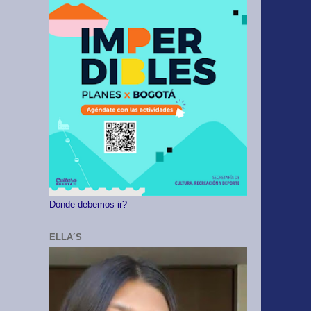
Donde debemos ir?
ELLA´S