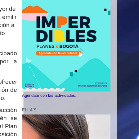
yor de
 emitir
ción a
to
icipado
por la
frecer
ción de
Agéndate con las actividades.
do.
 acción
ELLA´S
ién se
el Plan
osición