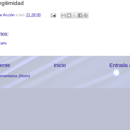
egitimidad
e Acción
a la/s
21:28:00
ios:
ario
iente
Inicio
Entrada 
omentarios (Atom)