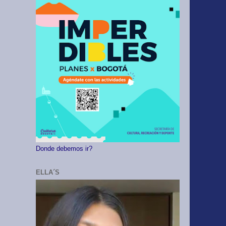
Donde debemos ir?
ELLA´S