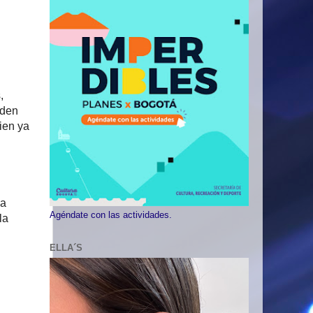
,
rden
ien ya
ia
Agéndate con las actividades.
la
ELLA´S