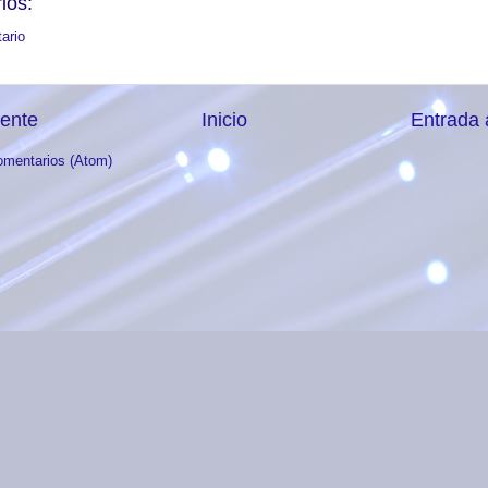
ios:
ario
iente
Inicio
Entrada 
omentarios (Atom)