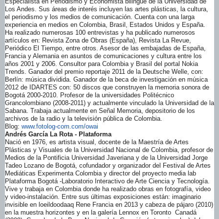
Especialista en Periodismo y Economista bilingüe de la Universidad de
Los Andes. Sus áreas de interés incluyen las artes plásticas, la cultura,
el periodismo y los medios de comunicación. Cuenta con una larga
experiencia en medios en Colombia, Brasil, Estados Unidos y España.
Ha realizado numerosas 100 entrevistas y ha publicado numerosos
artículos en: Revista Zona de Obras (España), Revista La Revue,
Periódico El Tiempo, entre otros. Asesor de las embajadas de España,
Francia y Alemania en asuntos de comunicaciones y cultura entre los
años 2001 y 2006. Consultor para Colombia y Brasil del portal Nokia
Trends. Ganador del premio reportaje 2011 de la Deutsche Welle, con:
Berlín: música dividida. Ganador de la beca de investigación en música
2012 de IDARTES con: 50 discos que construyen la memoria sonora de
Bogotá 2000-2010. Profesor de la universidades Politécnico
Grancolombiano (2008-2011) y actualmente vinculado la Universidad de la
Sabana. Trabaja actualmente en Señal Memoria, depositorio de los
archivos de la radio y la televisión pública de Colombia.
Blog:
www.fotolog-com.com/owai
Andrés García La Rota - Plataforma
Nació en 1976, es artista visual, docente de la Maestría de Artes
Plásticas y Visuales de la Universidad Nacional de Colombia, profesor de
Medios de la Pontificia Universidad Javeriana y de la Universidad Jorge
Tadeo Lozano de Bogotá, cofundador y organizador del Festival de Artes
Mediáticas Experimenta Colombia y director del proyecto media lab
Plataforma Bogotá -Laboratorio Interactivo de Arte Ciencia y Tecnología.
Vive y trabaja en Colombia donde ha realizado obras en fotografía, video
y video-instalación. Entre sus últimas exposiciones están: imaginario
invisible en loeildoodaaq Rene Francia en 2013 y cabeza de pájaro (2010)
en la muestra horizontes y en la galería Lennox en Toronto Canadá