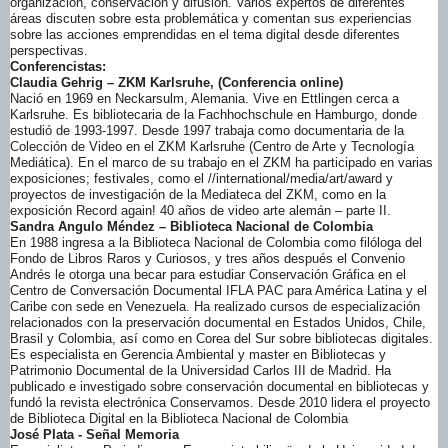
organización, conservación y difusión. Varios expertos de diferentes
áreas discuten sobre esta problemática y comentan sus experiencias
sobre las acciones emprendidas en el tema digital desde diferentes
perspectivas.
Conferencistas:
Claudia Gehrig – ZKM Karlsruhe, (Conferencia online)
Nació en 1969 en Neckarsulm, Alemania. Vive en Ettlingen cerca a
Karlsruhe. Es bibliotecaria de la Fachhochschule en Hamburgo, donde
estudió de 1993-1997. Desde 1997 trabaja como documentaria de la
Colección de Video en el ZKM Karlsruhe (Centro de Arte y Tecnología
Mediática). En el marco de su trabajo en el ZKM ha participado en varias
exposiciones; festivales, como el //international/media/art/
award y
proyectos de investigación de la Mediateca del ZKM, como en la
exposición Record again! 40 años de video arte alemán – parte II.
Sandra Angulo Méndez – Biblioteca Nacional de Colombia
En 1988 ingresa a la Biblioteca Nacional de Colombia como filóloga del
Fondo de Libros Raros y Curiosos, y tres años después el Convenio
Andrés le otorga una becar para estudiar Conservación Gráfica en el
Centro de Conversación Documental IFLA PAC para América Latina y el
Caribe con sede en Venezuela. Ha realizado cursos de especialización
relacionados con la preservación documental en Estados Unidos, Chile,
Brasil y Colombia, así como en Corea del Sur sobre bibliotecas digitales.
Es especialista en Gerencia Ambiental y master en Bibliotecas y
Patrimonio Documental de la Universidad Carlos III de Madrid. Ha
publicado e investigado sobre conservación documental en bibliotecas y
fundó la revista electrónica Conservamos. Desde 2010 lidera el proyecto
de Biblioteca Digital en la Biblioteca Nacional de Colombia
José Plata - Señal Memoria