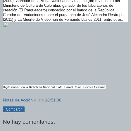
(2009). Ganador de la Beca Nacional de Creación (artes visuales) del
Ministerio de Cultura de Colombia, ganador de los laboratorios de
creación (El Parqueadero) concedido por el banco de la República.
Curador de: Variaciones sobre el purgatorio de José Alejandro Restrepo
(2011) y La Muerte de Videoman de Fernando Llanos 2011, entre otros.
Digitalizacion en la Biblioteca Nacional. Foto: Daniel Reina. Revista Semana
Notas de Acción
a la/s
18:51:00
Compartir
No hay comentarios: