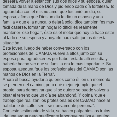
deseara volver a estar con sus dos hijos y su esposa, quien
tomada de la mano de Dios y pidiendo cada día fortaleza, lo
aguardaba con el mismo amor que los unió un día; su
esposa, afirma que Dios un día le dio un esposo y una
familia y que ella nunca lo dejará sólo, dice también “es muy
fácil casarse, formar un hogar lo difícil es realmente
mantener ese hogar”, éste es el motor que hoy la hace estar
al lado de su esposo y apoyarlo para salir juntos de esta
situación.
Este joven, luego de haber conversado con los
profesionales del CAMAD, vuelve a ellos junto con su
esposa para agradecerles por haber estado allí ese día y
haberle hecho ver que su familia era lo más importante. Su
esposa, asegura “que los profesionales del CAMAD son las
manos de Dios en la Tierra”.
Ahora él busca ayudar a quienes como él, en un momento
se pierden del camino, pero qué mejor ejemplo que el
propio, para demostrar que sí se quiere se puede volver a
pisar el terreno que un día se abandonó. Y opina “que el
trabajo que realizan los profesionales del CAMAD hace al
habitante de calle, sentirse nuevamente persona”.
Con este testimonio de vida, se hacen palpables los frutos
de una ardua pero gratificante labor que realiza el equipo