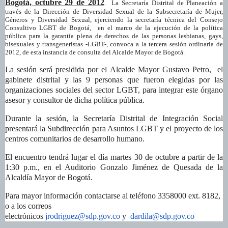
Bogotá, octubre 29 de 2012
.
La Secretaría Distrital
de Planeación a
través de
la Dirección
de Diversidad Sexual de
la Subsecretaría
de Mujer,
Géneros y Diversidad Sexual, ejerciendo la secretaría técnica del Consejo
Consultivo LGBT de Bogotá, en el marco de la ejecución de la política
pública para la garantía plena de derechos de las personas lesbianas, gays,
bisexuales y transgeneristas -LGBT-, convoca a la tercera sesión ordinaria de
2012, de esta instancia de consulta del Alcalde Mayor de Bogotá.
La sesión será presidida por el Alcalde Mayor Gustavo Petro, el
gabinete distrital y las 9 personas que fueron elegidas por las
organizaciones sociales del sector LGBT, para integrar este órgano
asesor y consultor de dicha política pública.
Durante la sesión,
la Secretaría Distrital
de Integración Social
presentará
la Subdirección
para Asuntos LGBT y el proyecto de los
centros comunitarios de desarrollo humano.
El encuentro tendrá lugar el día martes 30 de octubre a partir de la
1:30 p.m., en el Auditorio Gonzalo Jiménez de Quesada de
la
Alcaldía Mayor
de Bogotá.
Para mayor información contactarse al teléfono 3358000 ext. 8182,
o a los correos
electrónicos
jrodriguez@sdp.gov.co
y
dardila@sdp.gov.co