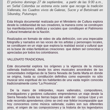
El próximo domingo 27 de septiembre, a partir de las 9:00 a.m.,
en Señal Colombia se estrena esta serie que recoge la tradición
Vallenata, los Cuadros vivos de Galeras, Sucre y el Betsknaté en
Sibundoy, Putumayo.
Esta trilogía documental realizada por el Ministerio de Cultura explora
desde la cotidianidad de sus creadores, la manera como se construyen
las manifestaciones artísticas y sociales que constituyen el Patrimonio
Cultural Inmaterial de la Nación.
Realizados en formato de video de alta definición, con una impecable
fotografía y narrados en las voces de los artistas y personajes locales,
se constituyen en un viaje que explora la realidad social y cultural que
es la base de estas fantásticas creaciones que deben ser conocidas y
apreciadas por todos los colombianos.
VALLENATO TRADICIONAL
Este documental explora los orígenes y la vigencia de la música
vallenata tradicional, desde los aires musicales ancestrales de las
comunidades indígenas de la Sierra Nevada de Santa Marta en donde
se origina, hasta su constitución definitiva como expresión no sólo
musical sino espiritual de los habitantes de una vasta región conocida
tradicionalmente como “La Provincia”.
De la mano de intérpretes, reyes vallenatos, compositores,
investigadores y gestores culturales emprendemos un viaje desde la
Sierra Nevada hasta las tierras bajas del valle del cacique Upar y en
este recorrido aprendemos cómo se creó ese folklor incomparable que
hoy conocemos como música vallenata; cuáles son sus diferentes
aires, el origen de las composiciones y la historia de los legendarios