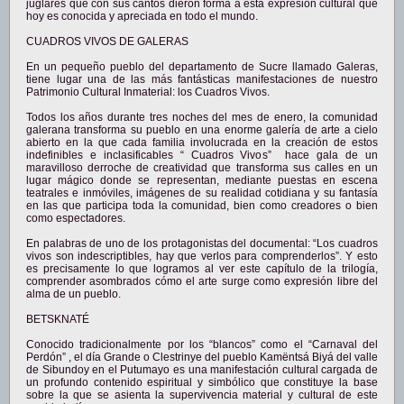
juglares que con sus cantos dieron forma a esta expresión cultural que
hoy es conocida y apreciada en todo el mundo.
CUADROS VIVOS DE GALERAS
En un pequeño pueblo del departamento de Sucre llamado Galeras,
tiene lugar una de las más fantásticas manifestaciones de nuestro
Patrimonio Cultural Inmaterial: los Cuadros Vivos.
Todos los años durante tres noches del mes de enero, la comunidad
galerana transforma su pueblo en una enorme galería de arte a cielo
abierto en la que cada familia involucrada en la creación de estos
indefinibles e inclasificables “ Cuadros Vivos” hace gala de un
maravilloso derroche de creatividad que transforma sus calles en un
lugar mágico donde se representan, mediante puestas en escena
teatrales e inmóviles, imágenes de su realidad cotidiana y su fantasía
en las que participa toda la comunidad, bien como creadores o bien
como espectadores.
En palabras de uno de los protagonistas del documental: “Los cuadros
vivos son indescriptibles, hay que verlos para comprenderlos”. Y esto
es precisamente lo que logramos al ver este capítulo de la trilogía,
comprender asombrados cómo el arte surge como expresión libre del
alma de un pueblo.
BETSKNATÉ
Conocido tradicionalmente por los “blancos” como el “Carnaval del
Perdón” , el día Grande o Clestrinye del pueblo Kamëntsá Biyá del valle
de Sibundoy en el Putumayo es una manifestación cultural cargada de
un profundo contenido espiritual y simbólico que constituye la base
sobre la que se asienta la supervivencia material y cultural de este