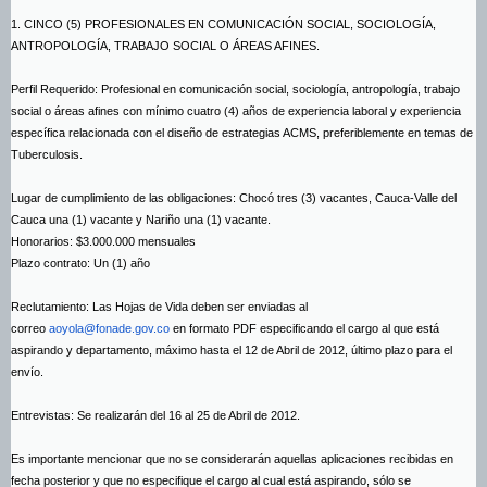
1. CINCO (5) PROFESIONALES EN COMUNICACIÓN SOCIAL, SOCIOLOGÍA,
ANTROPOLOGÍA, TRABAJO SOCIAL O ÁREAS AFINES.
Perfil Requerido: Profesional en comunicación social, sociología, antropología, trabajo
social o áreas afines con mínimo cuatro (4) años de experiencia laboral y experiencia
específica relacionada con el diseño de estrategias ACMS, preferiblemente en temas de
Tuberculosis.
Lugar de cumplimiento de las obligaciones: Chocó tres (3) vacantes, Cauca-Valle del
Cauca una (1) vacante y Nariño una (1) vacante.
Honorarios: $3.000.000 mensuales
Plazo contrato: Un (1) año
Reclutamiento: Las Hojas de Vida deben ser enviadas al
correo
aoyola@fonade.gov.co
en formato PDF especificando el cargo al que está
aspirando y departamento, máximo hasta el 12 de Abril de 2012, último plazo para el
envío.
Entrevistas: Se realizarán del 16 al 25 de Abril de 2012.
Es importante mencionar que no se considerarán aquellas aplicaciones recibidas en
fecha posterior y que no especifique el cargo al cual está aspirando, sólo se