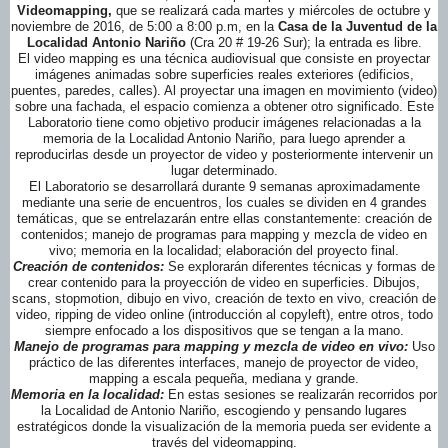
Videomapping,
que se realizará cada martes y miércoles de octubre y
noviembre de 2016, de 5:00 a 8:00 p.m, en la
Casa de la Juventud de la
Localidad Antonio Nariño
(Cra 20 # 19-26 Sur); la entrada es libre.
El video mapping es una técnica audiovisual que consiste en proyectar
imágenes animadas sobre superficies reales exteriores (edificios,
puentes, paredes, calles). Al proyectar una imagen en movimiento (video)
sobre una fachada, el espacio comienza a obtener otro significado. Este
Laboratorio tiene como objetivo producir imágenes relacionadas a la
memoria de la Localidad Antonio Nariño, para luego aprender a
reproducirlas desde un proyector de video y posteriormente intervenir un
lugar determinado.
El Laboratorio se desarrollará durante 9 semanas aproximadamente
mediante una serie de encuentros, los cuales se dividen en 4 grandes
temáticas, que se entrelazarán entre ellas constantemente: creación de
contenidos; manejo de programas para mapping y mezcla de video en
vivo; memoria en la localidad; elaboración del proyecto final.
Creación de contenidos:
Se explorarán diferentes técnicas y formas de
crear contenido para la proyección de video en superficies. Dibujos,
scans, stopmotion, dibujo en vivo, creación de texto en vivo, creación de
video, ripping de video online (introducción al copyleft), entre otros, todo
siempre enfocado a los dispositivos que se tengan a la mano.
Manejo de programas para mapping y mezcla de video en vivo:
Uso
práctico de las diferentes interfaces, manejo de proyector de video,
mapping a escala pequeña, mediana y grande.
Memoria en la localidad:
En estas sesiones se realizarán recorridos por
la Localidad de Antonio Nariño, escogiendo y pensando lugares
estratégicos donde la visualización de la memoria pueda ser evidente a
través del videomapping.