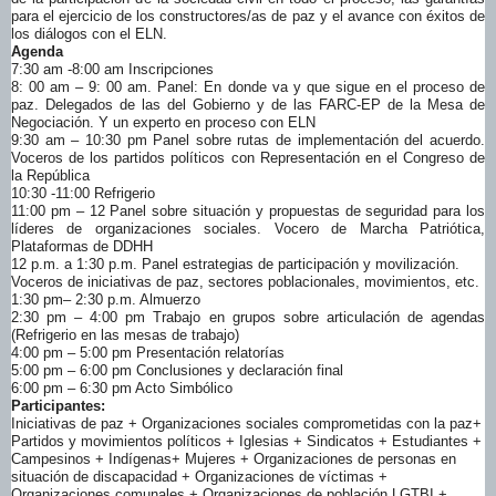
para el ejercicio de los constructores/as de paz y el avance con éxitos de
los diálogos con el ELN.
Agenda
7:30 am -8:00 am Inscripciones
8: 00 am – 9: 00 am.
Panel: En donde va y que sigue en el proceso de
paz. Delegados de las del Gobierno y de las FARC-EP de la Mesa de
Negociación. Y un experto en proceso con ELN
9:30 am – 10:30 pm Panel sobre rutas de implementación del acuerdo.
Voceros de los partidos políticos con Representación en el Congreso de
la República
10:30 -11:00 Refrigerio
11:00 pm – 12 Panel sobre situación y propuestas de seguridad para los
líderes de organizaciones sociales. Vocero de Marcha Patriótica,
Plataformas de DDHH
12 p.m. a 1:30 p.m. Panel estrategias de participación y movilización.
Voceros de iniciativas de paz, sectores poblacionales, movimientos, etc.
1:30 pm– 2:30 p.m. Almuerzo
2:30 pm – 4:00 pm Trabajo en grupos sobre articulación de agendas
(Refrigerio en las mesas de trabajo)
4:00 pm – 5:00 pm Presentación relatorías
5:00 pm – 6:00 pm Conclusiones y declaración final
6:00 pm – 6:30 pm Acto Simbólico
Participantes:
Iniciativas de paz + Organizaciones sociales comprometidas con la paz+
Partidos y movimientos políticos + Iglesias + Sindicatos + Estudiantes +
Campesinos + Indígenas+ Mujeres + Organizaciones de personas en
situación de discapacidad + Organizaciones de víctimas +
Organizaciones comunales + Organizaciones de población LGTBI +