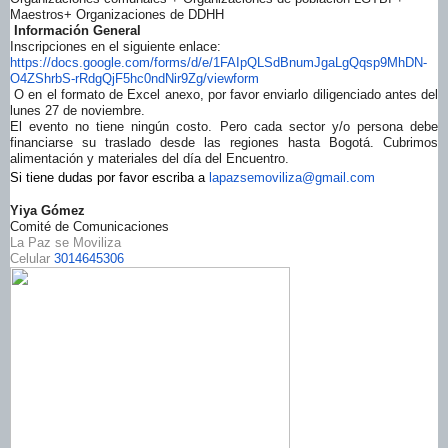
Maestros+ Organizaciones de DDHH
Información General
Inscripciones en el siguiente enlace:
https://docs.google.com/forms/
d/e/1FAIpQLSdBnumJgaLgQqsp9MhD
N-
O4ZShrbS-rRdgQjF5hc0ndNir9Zg
/viewform
O en el formato de Excel anexo, por favor enviarlo diligenciado antes del
lunes 27 de noviembre.
El evento no tiene ningún costo. Pero cada sector y/o persona debe
financiarse su traslado desde las regiones hasta Bogotá. Cubrimos
alimentación y materiales del día del Encuentro.
Si tiene dudas por favor escriba a
lapazsemoviliza@gmail.com
Yiya Gómez
Comité de Comunicaciones
La Paz se Moviliza
Celular
3014645306