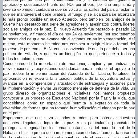
apretado y cuestionado triunfo del NO; por el otro, por una amplísima y
diversa expresión ciudadana que se volcó a las calles del país a reclamar
que se mantuviera el cese bilateral al fuego y se alcanzara se alcanzara
lo más pronto posible un nuevo Acuerdo, pero también los amigos de la
Guerra han desatado una serie de agresiones y asesinatos contra líderes
sociales amigos de la paz. El Nuevo Acuerdo fue pactado el pasado 12
de noviembre, y firmado el día de hoy 24 de noviembre, por eso tenemos
la necesidad de que se avance sin dilaciones en su implementación. Así
mismo, este momento histórico nos convoca a exigir el inicio formal del
proceso de paz con el ELN, con la convicción de que la paz debe ser una
política de Estado, y que es un bien público que pertenece a todas y
todos los colombianos.
Conscientes de la importancia de mantener, ampliar y profundizar las
movilizaciones y expresiones ciudadanas para mantener el apoyo a la
paz, rodear la implementación del Acuerdo de la Habana, fortalecer la
aproximación reflexiva a la situación política de la coyuntura actual y
avanzar en la comprensión y articulación de estrategias y acciones para
la implementación y enviar un rotundo mensaje de defensa de la vida, un
grupo diverso de organizaciones e iniciativas nos hemos propuesto
convocar a un proceso de Encuentro Nacional por la Paz y la Vida, que
concebimos como un espacio que permita la expresión de toda la
diversidad de formas que ha tomado la movilización ciudadana por la paz
en el país.
Esperamos que nos sirva a todos y todas para potenciar nuestras
acciones dirigidas al logro de la paz, y en particular al propósito de
proteger la integridad de los temas sustanciales del acuerdo final de la
Habana, el inicio pronto de la implementación de los acuerdos, la garantía
de la participación de la sociedad civil en todo el proceso, las garantías