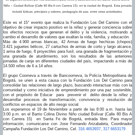
Niño – Ciudad Bolívar (Calle 80 Bis A con Carrera 15) en la ciudad de Bogotá.
Esta jornada
incluirá lúdicas, principios y valores, pedagogía de paz, entre otras actividades.
Este es el 15° evento que realiza la Fundación Los Del Camino con el
objetivo de crear impacto positivo en la niñez
y
generar conciencia sobre
los efectos nocivos que generan el delito y la violencia, motivando a
cambio el desarrollo de valores que exaltan la vida, familia, y educación.
Más de 4.900 armas blancas, 42 Armas de fuego hechizas (chopos)
3.421 juguetes bélicos, 27 cartuchos de armas de corto y largo alcance,
1 arma de fuego, 8 proyectiles para fusil, una granada de fragmentación y
una granada de aturdimiento, son los resultados de las anteriores
jornadas de canje en diferentes ciudades del país, impactando a más de
14.500 niños de 6 a 14 años.
El grupo Coomeva a través de Bancoomeva,
la Policía Metropolitana de
Bogotá, se unen
a esta causa con la Fundación Los Del Camino para
consolidar las relaciones de largo plazo, buscando interactuar más con la
comunidad y como iniciativa de emprendimiento por una paz sostenible,
con el propósito de Educar para prevenir el delito desde la niñez y
desarrollar procesos de transformación, convivencia y resolución de
conflictos en espacios de alto riesgo social.
Los esperamos el
19 de Noviembre a partir de las 8:00 a.m. hasta las
3:00 p.m.
en
el Barrio Colina Divino Niño ciudad Bolívar (Calle 80 Bis A
con Carrera 15) en Santa Fe de Bogotá,
entrada libre. Para mayor
información, comunicarse con Jose Fernando Arizabaleta, Coordinador
Campaña Fundación Los Del Camino,
Cel.
316 4653937
,
317 6653179