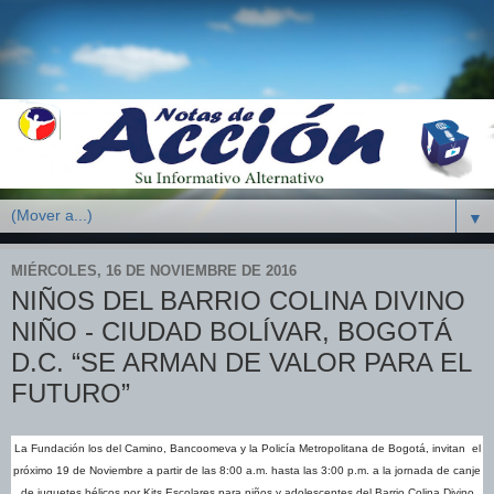
▼
MIÉRCOLES, 16 DE NOVIEMBRE DE 2016
NIÑOS DEL BARRIO COLINA DIVINO
NIÑO - CIUDAD BOLÍVAR, BOGOTÁ
D.C. “SE ARMAN DE VALOR PARA EL
FUTURO”
La Fundación los del Camino, Bancoomeva y la Policía Metropolitana de Bogotá,
invitan el
próximo 19 de Noviembre a partir de las 8:00 a.m. hasta las 3:00 p.m. a la jornada de canje
de juguetes bélicos por Kits Escolares para niños y adolescentes del Barrio Colina Divino