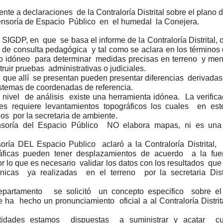
nte a declaraciones de la Contraloría Distrital sobre el plano d
nsoría de Espacio Público en el humedal la Conejera.
SIGDP, en que se basa el informe de la Contraloría Distrital,
o de consulta pedagógica y tal como se aclara en los términos
o idóneo para determinar medidas precisas en terreno y me
ruir pruebas administrativas o judiciales.
ue allí se presentan pueden presentar diferencias derivadas
istemas de coordenadas de referencia.
nivel de análisis existe una herramienta idónea. La verific
ales requiere levantamientos topográficos los cuales en es
dos por la secretaria de ambiente.
nsoría del Espacio Público NO elabora mapas, ni es una
oría DEL Espacio Publico aclaró a la Contraloría Distrital,
ráficas pueden tener desplazamientos de acuerdo a la fu
or lo que es necesario validar los datos con los resultados que
écnicas ya realizadas en el terreno por la secretaria Dist
epartamento se solicitó un concepto especifico sobre el 
e ha hecho un pronunciamiento oficial a al Contraloría Distrit
tidades estamos dispuestas a suministrar y acatar cu