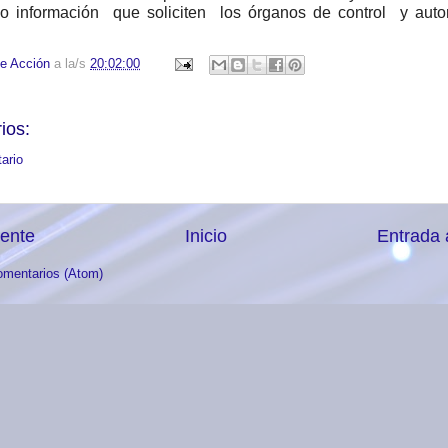
 o información que soliciten los órganos de control y aut
e Acción
a la/s
20:02:00
ios:
ario
iente
Inicio
Entrada 
omentarios (Atom)