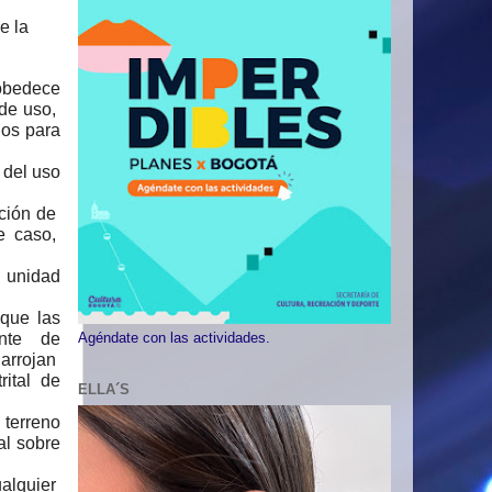
e la
 obedece
 de uso,
nos para
 del uso
ación de
te caso,
 unidad
 que las
ente de
Agéndate con las actividades.
 arrojan
rital de
ELLA´S
terreno
al sobre
alquier