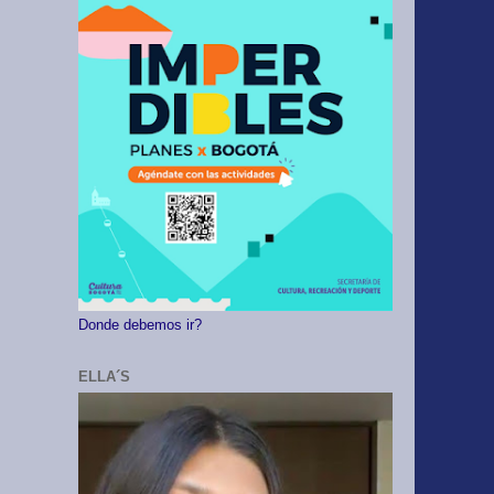
Donde debemos ir?
ELLA´S