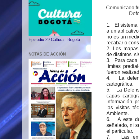
Comunicado fre
Defe
1.
El sistema 
a un aplicativ
no es un medi
Episodio 29 Cultura - Bogotá
recabar o const
2.
Los mapas q
de distintos s
NOTAS DE ACCIÓN
3.
Para cada 
límites predi
fueron realiza
4.
La defe
cartográfica.
5.
La Defens
capas cartog
información, p
las visitas t
Ambiente.
6.
A este d
señalado, ni s
el particular.
7.
Las en