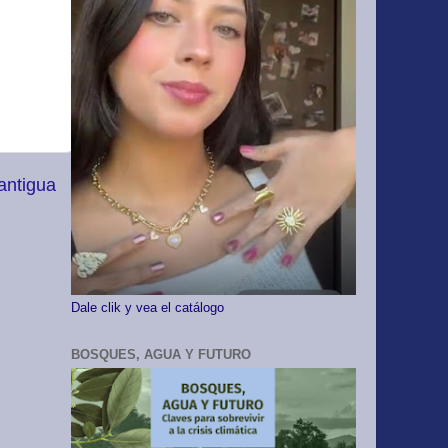
antigua
Dale clik y vea el catálogo
BOSQUES, AGUA Y FUTURO