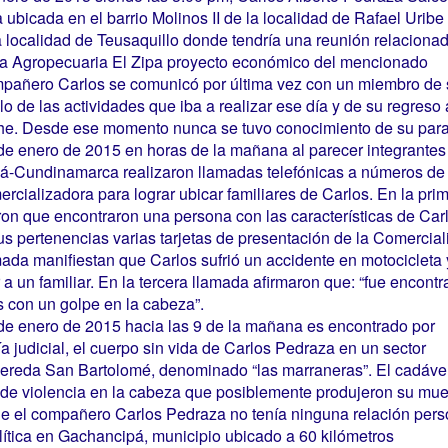
 ubicada en el barrio Molinos II de la localidad de Rafael Uribe
a localidad de Teusaquillo donde tendría una reunión relaciona
ra Agropecuaria El Zipa proyecto económico del mencionado
mpañero Carlos se comunicó por última vez con un miembro de 
lo de las actividades que iba a realizar ese día y de su regreso
che. Desde ese momento nunca se tuvo conocimiento de su par
 de enero de 2015 en horas de la mañana al parecer integrantes
pá-Cundinamarca realizaron llamadas telefónicas a números de
rcializadora para lograr ubicar familiares de Carlos. En la pri
n que encontraron una persona con las características de Carl
us pertenencias varias tarjetas de presentación de la Comercial
ada manifiestan que Carlos sufrió un accidente en motocicleta 
a un familiar. En la tercera llamada afirmaron que: “fue encont
s con un golpe en la cabeza”.
 de enero de 2015 hacia las 9 de la mañana es encontrado por
 judicial, el cuerpo sin vida de Carlos Pedraza en un sector
vereda San Bartolomé, denominado “las marraneras”. El cadáve
de violencia en la cabeza que posiblemente produjeron su mue
que el compañero Carlos Pedraza no tenía ninguna relación pers
olítica en Gachancipá, municipio ubicado a 60 kilómetros