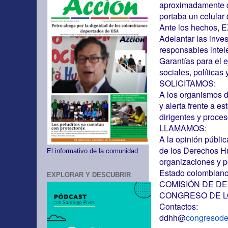
aproximadamente de 
portaba un celular
Ante los hechos
Adelantar las inve
responsables intel
Garantías para el e
sociales, políticas
SOLICITAMOS:
A los organismos 
y alerta frente a e
dirigentes y proces
LLAMAMOS:
A la opinión públi
de los Derechos Hu
El informativo de la comunidad
organizaciones y p
Estado colombiano 
EXPLORAR Y DESCUBRIR
COMISIÓN DE 
CONGRESO DE L
Contactos:
ddhh@
congresode