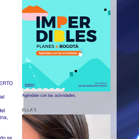
LBERTO
del
Agéndate con las actividades.
del
ELLA´S
ina,
edo se