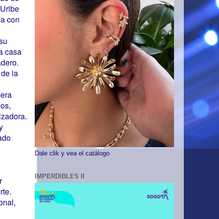
 Uribe
da con
su
 a casa
adero.
 de la
mera
os,
izadora.
y
rado
Dale clik y vea el catálogo
IMPERDIBLES II
r
rte.
onal,