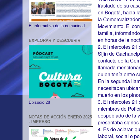
trasladó de su casa
en Bogotá, hacia l
la Comercializado
Movimiento. El co
El informativo de la comunidad
familia, informándo
en horas de la no
EXPLORAR Y DESCUBRIR
2. El miércoles 21
Sijín de Gachanci
contacto de la Come
llamada mencionaro
quien tenía entre s
En la segunda llam
necesitaban ubicar 
muerto en los pino
3. El miércoles 21
Episodio 28
miembros de Policía
despoblado de la 
NOTAS DE ACCIÓN ENERO 2025
presentaba signos 
- IMPRESO
4. Es de aclarar, 
laboral, social o p