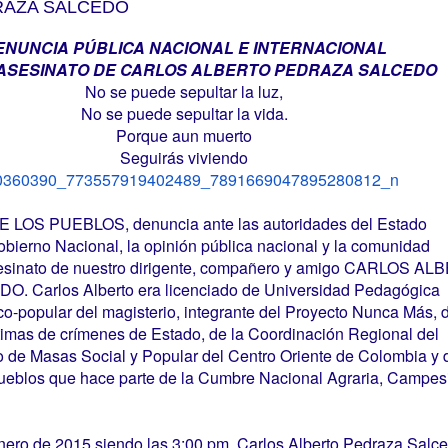
RAZA SALCEDO
ENUNCIA PÚBLICA NACIONAL E INTERNACIONAL
 ASESINATO DE CARLOS ALBERTO PEDRAZA SALCEDO
No se puede sepultar la luz,
No se puede sepultar la vida.
Porque aun muerto
Seguirás viviendo
OS PUEBLOS, denuncia ante las autoridades del Estado
bierno Nacional, la opinión pública nacional y la comunidad
asesinato de nuestro dirigente, compañero y amigo CARLOS A
 Carlos Alberto era licenciado de Universidad Pedagógica
ico-popular del magisterio, integrante del Proyecto Nunca Más, 
imas de crímenes de Estado, de la Coordinación Regional del
o de Masas Social y Popular del Centro Oriente de Colombia y 
ueblos que hace parte de la Cumbre Nacional Agraria, Campes
enero de 2015 siendo las 3:00 pm, Carlos Alberto Pedraza Salc