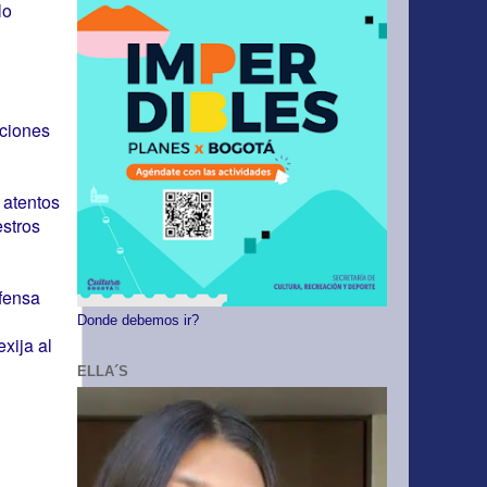
lo
aciones
 atentos
estros
efensa
Donde debemos ir?
xija al
ELLA´S