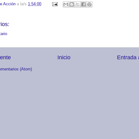
e Acción
a la/s
1:54:00
ios:
ario
iente
Inicio
Entrada 
omentarios (Atom)