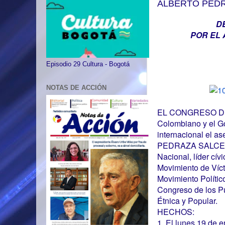
ALBERTO PED
D
POR EL
Episodio 29 Cultura - Bogotá
NOTAS DE ACCIÓN
EL CONGRESO DE L
Colombiano y el Go
internacional el 
PEDRAZA SALCEDO.
Nacional, líder cív
Movimiento de Víct
Movimiento Polític
Congreso de los P
Étnica y Popular.
HECHOS:
1. El lunes 19 de 