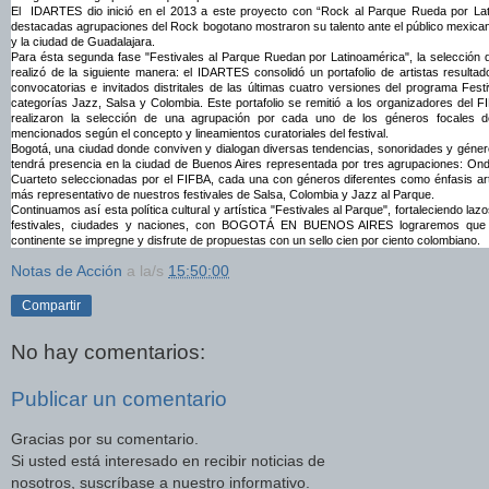
El IDARTES dio inició en el 2013 a este proyecto con “Rock al Parque Rueda por Lat
destacadas agrupaciones del Rock bogotano mostraron su talento ante el público mexicano
y la ciudad de Guadalajara.
Para ésta segunda fase "Festivales al Parque Ruedan por Latinoamérica", la selección 
realizó de la siguiente manera: el IDARTES consolidó un portafolio de artistas resulta
convocatorias e invitados distritales de las últimas cuatro versiones del programa Fest
categorías Jazz, Salsa y Colombia. Este portafolio se remitió a los organizadores del 
realizaron la selección de una agrupación por cada uno de los géneros focales de
mencionados según el concepto y lineamientos curatoriales del festival.
Bogotá, una ciudad donde conviven y dialogan diversas tendencias, sonoridades y géner
tendrá presencia en la ciudad de Buenos Aires representada por tres agrupaciones: Onda
Cuarteto seleccionadas por el FIFBA, cada una con géneros diferentes como énfasis artí
más representativo de nuestros festivales de Salsa, Colombia y Jazz al Parque.
Continuamos así esta política cultural y artística "Festivales al Parque", fortaleciendo la
festivales, ciudades y naciones, con BOGOTÁ EN BUENOS AIRES lograremos que el
continente se impregne y disfrute de propuestas con un sello cien por ciento colombiano.
Notas de Acción
a la/s
15:50:00
Compartir
No hay comentarios:
Publicar un comentario
Gracias por su comentario.
Si usted está interesado en recibir noticias de
nosotros, suscríbase a nuestro informativo.