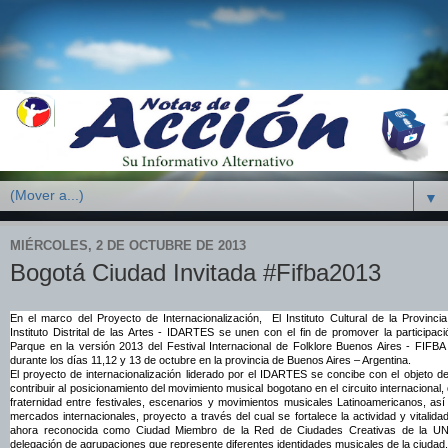
▼
MIÉRCOLES, 2 DE OCTUBRE DE 2013
Bogotá Ciudad Invitada #Fifba2013
En el marco del Proyecto de Internacionalización, El Instituto Cultural de la Provinci
Instituto Distrital de las Artes - IDARTES se unen con el fin de promover la participaci
Parque en la versión 2013 del Festival Internacional de Folklore Buenos Aires - FIFBA
durante los días 11,12 y 13 de octubre en la provincia de Buenos Aires – Argentina.
El proyecto de internacionalización liderado por el IDARTES se concibe con el objeto de v
contribuir al posicionamiento del movimiento musical bogotano en el circuito internacional
fraternidad entre festivales, escenarios y movimientos musicales Latinoamericanos, as
mercados internacionales, proyecto a través del cual se fortalece la actividad y vitalidad
ahora reconocida como Ciudad Miembro de la Red de Ciudades Creativas de la 
delegación de agrupaciones que represente diferentes identidades musicales de la ciudad.