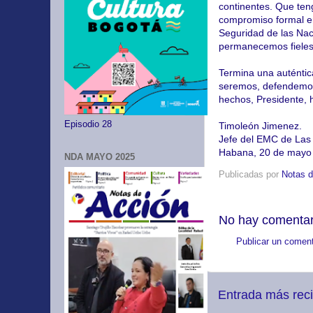
continentes. Que teng
compromiso formal en
Seguridad de las Na
permanecemos fieles 
Termina una auténtic
seremos, defendemos
hechos, Presidente, 
Episodio 28
Timoleón Jimenez.
Jefe del EMC de La
Habana, 20 de mayo
NDA MAYO 2025
Publicadas por
Notas d
No hay comentar
Publicar un coment
Entrada más rec