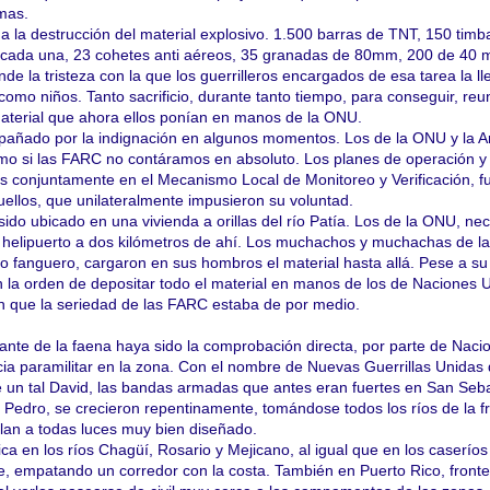
mas.
a la destrucción del material explosivo. 1.500 barras de TNT, 150 timb
o cada una, 23 cohetes anti aéreos, 35 granadas de 80mm, 200 de 40
 la tristeza con la que los guerrilleros encargados de esa tarea la ll
 como niños. Tanto sacrificio, durante tanto tiempo, para conseguir, reun
material que ahora ellos ponían en manos de la ONU.
mpañado por la indignación en algunos momentos. Los de la ONU y la 
o si las FARC no contáramos en absoluto. Los planes de operación y
s conjuntamente en el Mecanismo Local de Monitoreo y Verificación, f
ellos, que unilateralmente impusieron su voluntad.
ido ubicado en una vivienda a orillas del río Patía. Los de la ONU, ne
 helipuerto a dos kilómetros de ahí. Los muchachos y muchachas de l
o fanguero, cargaron en sus hombros el material hasta allá. Pese a su
n la orden de depositar todo el material en manos de los de Naciones 
ían que la seriedad de las FARC estaba de por medio.
ante de la faena haya sido la comprobación directa, por parte de Naci
cia paramilitar en la zona. Con el nombre de Nuevas Guerrillas Unidas 
e un tal David, las bandas armadas que antes eran fuertes en San Seba
n Pedro, se crecieron repentinamente, tomándose todos los ríos de la f
lan a todas luces muy bien diseñado.
ca en los ríos Chagüí, Rosario y Mejicano, al igual que en los caseríos
, empatando un corredor con la costa. También en Puerto Rico, front