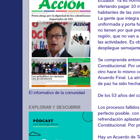
Ecuador. Ya es norma
ofertando pagar 10 mi
habitantes de las zo
La gente que integra
uniformada y porta fu
no tienen por qué pr
región, que no van a
las actividades. Es ob
despliegue semejante 
Se comprende entonce
Constitucional. Por u
otro hace lo mismo co
Acuerdo Final. La atr
de paz ha sido hecha
El informativo de la comunidad
De los 53 años del c
Los procesos fallido
EXPLORAR Y DESCUBRIR
perfecto posible, co
refrendación aplasta
Constitucional. Por p
Hay un Acuerdo de Te