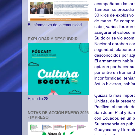
acompañaban las ar
También se procedió 
30 kilos de explosiv
de mano. Se comprende
El informativo de la comunidad
cabo, varios lloraron
asegurar el valioso 
Su dolor se vio aco
EXPLORAR Y DESCUBRIR
Nacional obraban com
seguridad, elaborado
desconocidos por aqu
El armamento había s
optaron por hacer su
por entre un tremend
inconformidad, tenía
Así lo hicieron, sab
Quizás lo más import
Episodio 28
Unidas, de la presen
Pacífico, al mando d
San Juan, Pital y Sa
NOTAS DE ACCIÓN ENERO 2025
- IMPRESO
con Ecuador, en un p
Su presencia es públi
Guayacana y Llorente