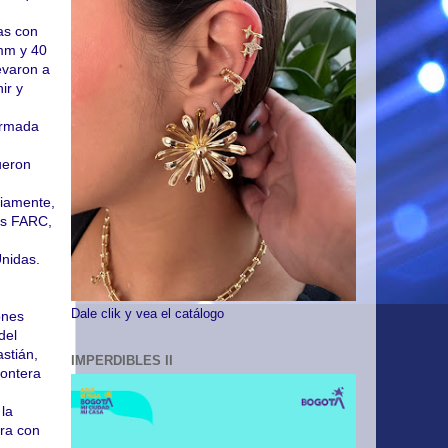
as con
 mm y 40
evaron a
ir y
Armada
ueron
ciamente,
as FARC,
Unidas.
Dale clik y vea el catálogo
ones
del
stián,
IMPERDIBLES II
rontera
 la
era con