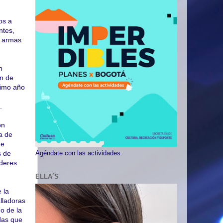
os a
ntes,
n armas
n
ón de
ximo año
.
on
a de
ue
s de
Agéndate con las actividades.
oderes
ELLA´S
 la
lladoras
o de la
das que