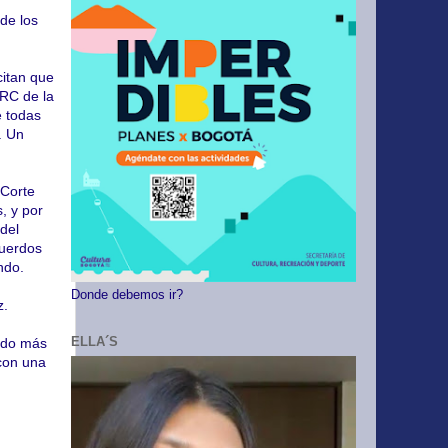
de los
citan que
ARC de la
e todas
. Un
 Corte
, y por
 del
cuerdos
ndo.
Donde debemos ir?
z.
ELLA´S
erdo más
 con una