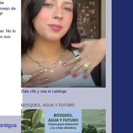
 de
nsejo de
EP
ar. No lo
os sus
Dale clik y vea el catálogo
BOSQUES, AGUA Y FUTURO
antigua