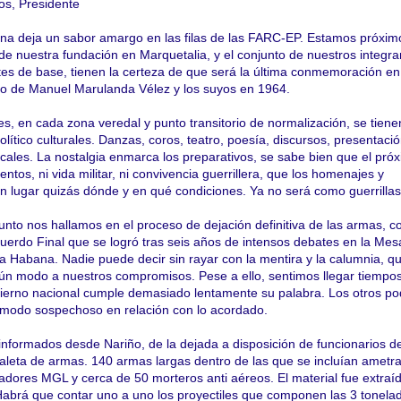
s, Presidente
a deja un sabor amargo en las filas de las FARC-EP. Estamos próxim
de nuestra fundación en Marquetalia, y el conjunto de nuestros integra
s de base, tienen la certeza de que será la última conmemoración e
to de Manuel Marulanda Vélez y los suyos en 1964.
s, en cada zona veredal y punto transitorio de normalización, se tiene
ítico culturales. Danzas, coros, teatro, poesía, discursos, presentaci
cales. La nostalgia enmarca los preparativos, se sabe bien que el pró
os, ni vida militar, ni convivencia guerrillera, que los homenajes y
n lugar quizás dónde y en qué condiciones. Ya no será como guerrillas
nto nos hallamos en el proceso de dejación definitiva de las armas, c
erdo Final que se logró tras seis años de intensos debates en la Mes
 Habana. Nadie puede decir sin rayar con la mentira y la calumnia, q
ún modo a nuestros compromisos. Pese a ello, sentimos llegar tiempo
bierno nacional cumple demasiado lentamente su palabra. Los otros p
 modo sospechoso en relación con lo acordado.
nformados desde Nariño, de la dejada a disposición de funcionarios de
aleta de armas. 140 armas largas dentro de las que se incluían ametra
adores MGL y cerca de 50 morteros anti aéreos. El material fue extraíd
Habrá que contar uno a uno los proyectiles que componen las 3 tonela