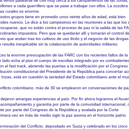
l verlos pasearse de civil muy cerca a los campamentos de las zonas,
llones a cada guerrillero que se pase a trabajar con ellos. La zozobra 
nas rurales es enorme.
 estos grupos tiene en promedio unos veinte años de edad, está bien
siles nuevos. Le dice a los campesinos en las reuniones a las que los 
eocuparse, que no están contra el proceso de paz ni la salida de las F
 cobrarles impuestos. Pero que se quedarán allí y tomarán el control d
vio que andan tras los cultivos de uso ilícito y el negocio de las drogas
resulta inexplicable sin la colaboración de autoridades militares.
s la enorme preocupación de las FARC con los recientes fallos de la
n lado echa al piso el cuerpo de escoltas integrado por ex combatientes
n el fast track, abriendo las puertas a la modificación por el Congreso
ibución constitucional del Presidente de la República para concertar a
 trizas, está en cuestión la seriedad del Estado colombiano ante el mu
onflicto colombiano, más de 30 se emplearon en conversaciones de pa
s dejaron amargas experiencias al país. Por fin ahora logramos el Acu
n acompañamiento y garantía por parte de la comunidad internacional,
nte por parte del Congreso de la República y avalada por la Corte
rimera vez en más de medio siglo la paz asoma en el horizonte patrio.
rminación del Conflicto, depositado en Suiza y celebrado en los cinco