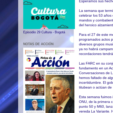
Esperamos sus hecho
La semana que termin
celebrar los 53 años 
mandos y combatiente
del heroico alzamien
Episodio 29 Cultura - Bogotá
Para el 27 de este me
programados actos pol
diversos grupos musi
NOTAS DE ACCIÓN
ya no habrá campament
recordaciones tendrá
Las FARC en su conju
fundamento en un Acu
Conversaciones de La
hemos faltado de alg
incertidumbre. El go
titubean o actúan de
Esta semana fuimos i
ONU, de la primera c
punto 50 y M60, lanz
vereda La Variante. 