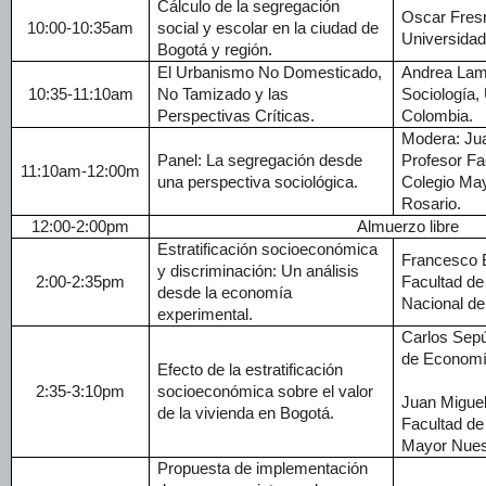
Cálculo de la segregación
Oscar Fres
10:00-10:35am
social y escolar en la ciudad de
Universida
Bogotá y región.
El Urbanismo No Domesticado,
Andrea Lamp
10:35-11:10am
No Tamizado y las
Sociología,
Perspectivas Críticas.
Colombia.
Modera: Jua
Panel: La segregación desde
Profesor Fa
11:10am-12:00m
una perspectiva sociológica.
Colegio May
Rosario.
12:00-2:00pm
Almuerzo libre
Estratificación socioeconómica
Francesco B
y discriminación: Un análisis
2:00-2:35pm
Facultad de
desde la economía
Nacional de
experimental.
Carlos Sep
de Economí
Efecto de la estratificación
2:35-3:10pm
socioeconómica sobre el valor
Juan Miguel
de la vivienda en Bogotá.
Facultad de
Mayor Nuest
Propuesta de implementación