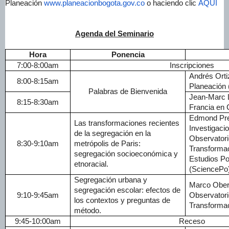
Planeación
www.planeacionbogota.gov.co
o haciendo clic
AQUÍ
Agenda del Seminario
Hora
Ponencia
7:00-8:00am
Inscripciones
Andrés Ortiz
8:00-8:15am
Planeación
Palabras de Bienvenida
Jean-Marc L
8:15-8:30am
Francia en 
Edmond Pret
Las transformaciones recientes
Investigaci
de la segregación en la
Observatori
8:30-9:10am
metrópolis de Paris:
Transformac
segregación socioeconómica y
Estudios Po
etnoracial.
(SciencePo
Segregación urbana y
Marco Obert
segregación escolar: efectos de
9:10-9:45am
Observatori
los contextos y preguntas de
Transforma
método.
9:45-10:00am
Receso