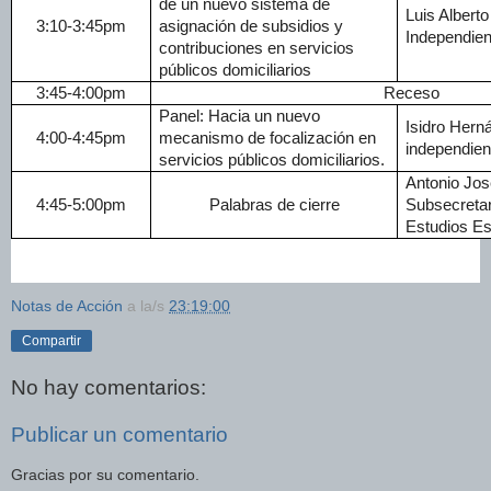
de un nuevo sistema de
Luis Albert
3:10-3:45pm
asignación de subsidios y
Independien
contribuciones en servicios
públicos domiciliarios
3:45-4:00pm
Receso
Panel: Hacia un nuevo
Isidro Hern
4:00-4:45pm
mecanismo de focalización en
independien
servicios públicos domiciliarios.
Antonio Jo
4:45-5:00pm
Palabras de cierre
Subsecretar
Estudios Es
Notas de Acción
a la/s
23:19:00
Compartir
No hay comentarios:
Publicar un comentario
Gracias por su comentario.