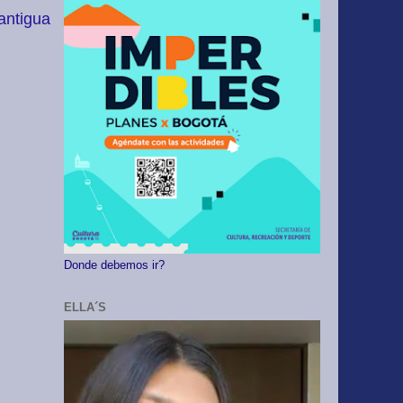
antigua
Donde debemos ir?
ELLA´S