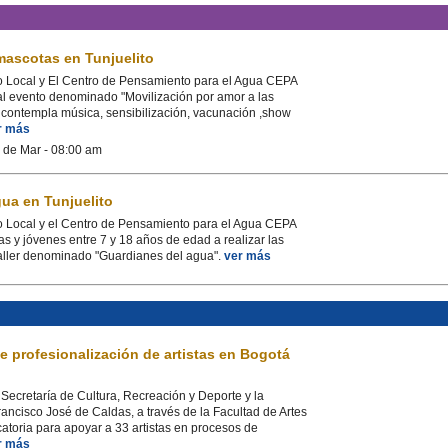
mascotas en Tunjuelito
o Local y El Centro de Pensamiento para el Agua CEPA
 al evento denominado "Movilización por amor a las
 contempla música, sensibilización, vacunación ,show
r más
 de Mar - 08:00 am
ua en Tunjuelito
o Local y el Centro de Pensamiento para el Agua CEPA
ñas y jóvenes entre 7 y 18 años de edad a realizar las
 taller denominado "Guardianes del agua".
ver más
de profesionalización de artistas en Bogotá
Secretaría de Cultura, Recreación y Deporte y la
Francisco José de Caldas, a través de la Facultad de Artes
atoria para apoyar a 33 artistas en procesos de
r más