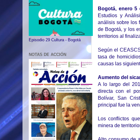
Bogotá, enero 5
Estudios y Análi
análisis sobre los
de Bogotá, y los 
territorios al finali
Episodio 29 Cultura - Bogotá
Según el CEASCS, 
NOTAS DE ACCIÓN
tasa de homicidio
causas las siguien
Aumento del sicar
A lo largo del 20
directa con el po
Bolívar, San Cri
principal fue la ve
Los conflictos qu
minera de territori
Alto consumo de a