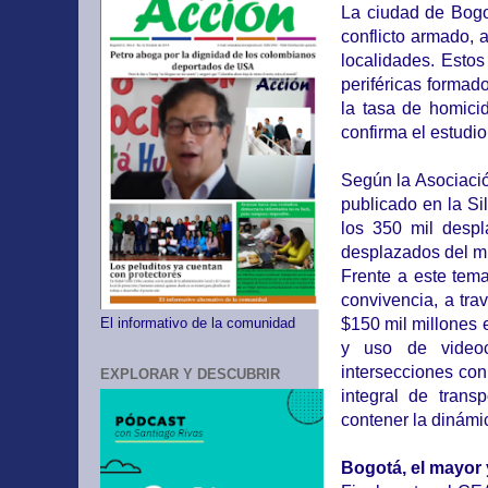
La ciudad de Bogo
conflicto armado,
localidades. Esto
periféricas forma
la tasa de homici
confirma el estudio
Según la Asociació
publicado en la Sil
los 350 mil desp
desplazados del mu
Frente a este tem
convivencia, a tra
$150 mil millones 
El informativo de la comunidad
y uso de videoc
intersecciones con
EXPLORAR Y DESCUBRIR
integral de trans
contener la dinámic
Bogotá, el mayor 