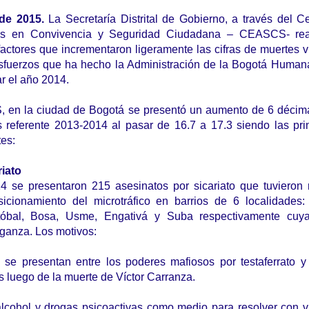
 de 2015.
La Secretaría Distrital de Gobierno, a través del C
sis en Convivencia y Seguridad Ciudadana – CEASCS- rea
 factores que incrementaron ligeramente las cifras de muertes v
esfuerzos que ha hecho la Administración de la Bogotá Human
zar el año 2014.
en la ciudad de Bogotá se presentó un aumento de 6 décima
s referente 2013-2014 al pasar de 16.7 a 17.3 siendo las pri
tes:
iato
14 se presentaron 215 asesinatos por sicariato que tuvieron 
sicionamiento del microtráfico en barrios de 6 localidades
stóbal, Bosa, Usme, Engativá y Suba respectivamente cuy
nganza. Los motivos:
e se presentan entre los poderes mafiosos por testaferrato y
os luego de la muerte de Víctor Carranza.
lcohol y drogas psicoactivas como medio para resolver con v