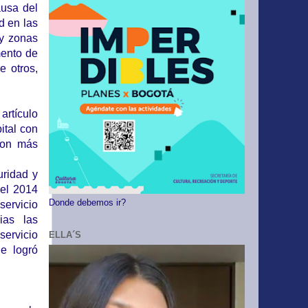
ausa del
d en las
 y zonas
mento de
e otros,
artículo
ital con
con más
uridad y
 el 2014
Donde debemos ir?
servicio
ias las
servicio
ELLA´S
e logró