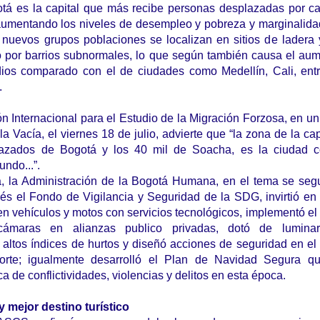
tá es la capital que más recibe personas desplazadas por c
 aumentando los niveles de desempleo y pobreza y marginalida
s nuevos grupos poblaciones se localizan en sitios de ladera
do por barrios subnormales, lo que según también causa el au
dios comparado con el de ciudades como Medellín, Cali, entr
.
n Internacional para el Estudio de la Migración Forzosa, en un 
la Vacía, el viernes 18 de julio, advierte que “la zona de la cap
lazados de Bogotá y los 40 mil de Soacha, es la ciudad 
ndo...”.
a, la Administración de la Bogotá Humana, en el tema se seg
vés el Fondo de Vigilancia y Seguridad de la SDG, invirtió en
en vehículos y motos con servicios tecnológicos, implementó el 
ámaras en alianzas publico privadas, dotó de luminar
 altos índices de hurtos y diseñó acciones de seguridad en el 
porte; igualmente desarrolló el Plan de Navidad Segura qu
a de conflictividades, violencias y delitos en esta época.
y mejor destino turístico