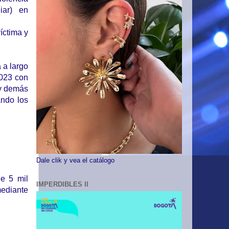
iar) en
íctima y
 a largo
2023 con
 y demás
ando los
Dale clik y vea el catálogo
de 5 mil
IMPERDIBLES II
mediante