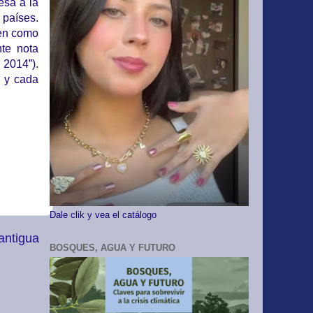
esa a la
 países.
uen como
te nota
 2014”).
s y cada
Dale clik y vea el catálogo
antigua
BOSQUES, AGUA Y FUTURO