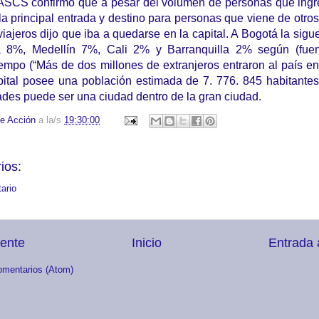
ASCS confirmó que a pesar del volumen de personas que ingr
la principal entrada y destino para personas que viene de otros
viajeros dijo que iba a quedarse en la capital. A Bogotá la sig
a 8%, Medellín 7%, Cali 2% y Barranquilla 2% según (fuen
empo (“Más de dos millones de extranjeros entraron al país en
pital posee una población estimada de 7. 776. 845 habitante
ades puede ser una ciudad dentro de la gran ciudad.
e Acción
a la/s
19:30:00
ios:
ario
iente
Inicio
Entrada 
omentarios (Atom)