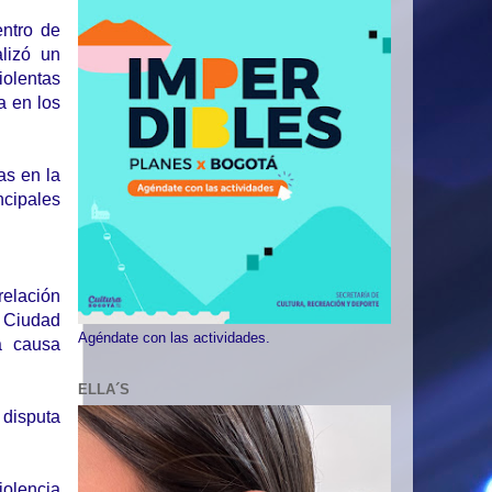
entro de
lizó un
iolentas
a en los
s en la
ncipales
relación
: Ciudad
Agéndate con las actividades.
a causa
ELLA´S
 disputa
iolencia