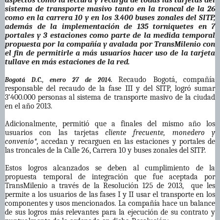
aspectos como la lectura y recarga de todas las tarjetas del
sistema de transporte masivo tanto en la troncal de la 26
como en la carrera 10 y en los 3.400 buses zonales del SITP,
además de la implementación de 135 torniquetes en 7
portales y 3 estaciones como parte de la medida temporal
propuesta por la compañía y avalada por TransMilenio con
el fin de permitirle a más usuarios hacer uso de la tarjeta
tullave en más estaciones de la red.
Recaudo Bogotá, compañía
Bogotá D.C., enero 27 de 2014.
responsable del recaudo de la fase III y del SITP, logró sumar
3’400.000 personas al sistema de transporte masivo de la ciudad
en el año 2013.
Adicionalmente, permitió que a finales del mismo año los
usuarios con las tarjetas
cliente frecuente, monedero y
convenio*,
accedan y recarguen en las estaciones y portales de
las troncales de la Calle 26, Carrera 10 y buses zonales del SITP.
Estos logros alcanzados se deben al cumplimiento de la
propuesta temporal de integración que fue aceptada por
TransMilenio a través de la Resolución 125 de 2013, que les
permite a los usuarios de las fases I y II usar el transporte en los
componentes y usos mencionados. La compañía hace un balance
de sus logros más relevantes para la ejecución de su contrato y