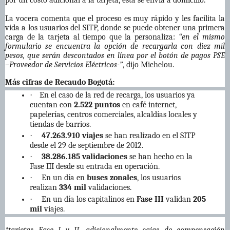
por un costo adicional a la tarjeta, esta se envía a domicilio.
La vocera comenta que el proceso es muy rápido y les facilita la
vida a los usuarios del SITP, donde se puede obtener una primera
carga de la tarjeta al tiempo que la personaliza:
“en el mismo
formulario se encuentra la opción de recargarla con diez mil
pesos, que serán descontados en línea por el botón de pagos PSE
–Proveedor de Servicios Eléctricos-”
, dijo Michelou.
Más cifras de Recaudo Bogotá:
·
En el caso de la red de recarga, los usuarios ya
cuentan con
2.522 puntos
en café internet,
papelerías, centros comerciales, alcaldías locales y
tiendas de barrios.
·
47.263.910 viajes
se han realizado en el SITP
desde el 29 de septiembre de 2012.
·
38.286.185 validaciones
se han hecho en la
Fase III desde su entrada en operación.
·
En un día en
buses zonales
, los usuarios
realizan
334 mil
validaciones.
·
En un día los capitalinos en
Fase III
validan
205
mil
viajes.