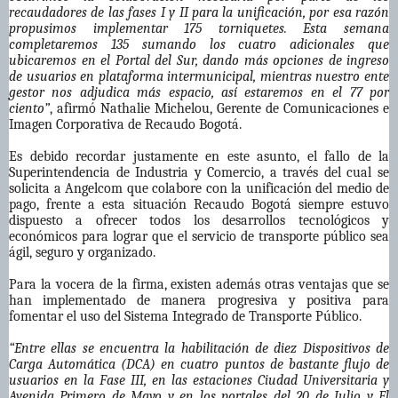
recaudadores de las fases I y II para la unificación, por esa razón
propusimos implementar 175 torniquetes. Esta semana
completaremos 135 sumando los cuatro adicionales que
ubicaremos en el Portal del Sur, dando más opciones de ingreso
de usuarios en plataforma intermunicipal, mientras nuestro ente
gestor nos adjudica más espacio, así estaremos en el 77 por
ciento”
, afirmó Nathalie Michelou, Gerente de Comunicaciones e
Imagen Corporativa de Recaudo Bogotá.
Es debido recordar justamente en este asunto, el fallo de la
Superintendencia de Industria y Comercio, a través del cual se
solicita a Angelcom que colabore con la unificación del medio de
pago, frente a esta situación Recaudo Bogotá siempre estuvo
dispuesto a ofrecer todos los desarrollos tecnológicos y
económicos para lograr que el servicio de transporte público sea
ágil, seguro y organizado.
Para la vocera de la firma, existen además otras ventajas que se
han implementado de manera progresiva y positiva para
fomentar el uso del Sistema Integrado de Transporte Público.
“Entre ellas se encuentra la habilitación de diez Dispositivos de
Carga Automática (DCA) en cuatro puntos de bastante flujo de
usuarios en la Fase III, en las estaciones Ciudad Universitaria y
Avenida Primero de Mayo y en los portales del 20 de Julio y El