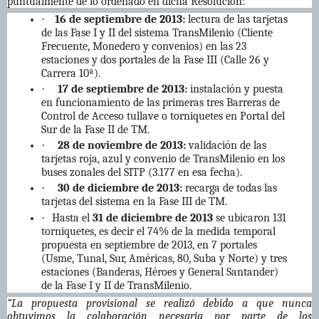
puntualmente de lo ordenado en dicha Resolución:
·
16 de septiembre de 2013:
lectura de las tarjetas
de las Fase I y II del sistema TransMilenio (Cliente
Frecuente, Monedero y convenios) en las 23
estaciones y dos portales de la Fase III (Calle 26 y
Carrera 10ª).
·
17 de septiembre de 2013:
instalación y puesta
en funcionamiento de las primeras tres Barreras de
Control de Acceso tullave o torniquetes en Portal del
Sur de la Fase II de TM.
·
28 de noviembre de 2013:
validación de las
tarjetas roja, azul y convenio de TransMilenio en los
buses zonales del SITP (3.177 en esa fecha).
·
30 de diciembre de 2013:
recarga de todas las
tarjetas del sistema en la Fase III de TM.
·
Hasta el
31 de diciembre de 2013
se ubicaron 131
torniquetes, es decir el 74% de la medida temporal
propuesta en septiembre de 2013, en 7 portales
(Usme, Tunal, Sur, Américas, 80, Suba y Norte) y tres
estaciones (Banderas, Héroes y General Santander)
de la Fase I y II de TransMilenio.
“La propuesta provisional se realizó debido a que nunca
obtuvimos la colaboración necesaria por parte de los