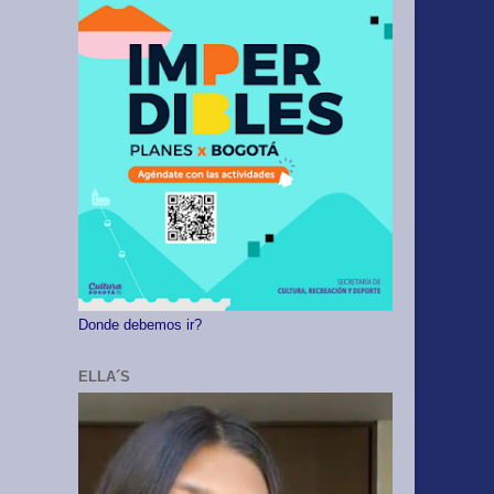
Donde debemos ir?
ELLA´S