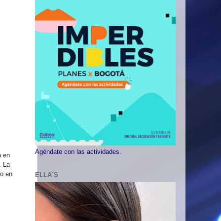
Agéndate con las actividades.
a en
. La
do en
ELLA´S