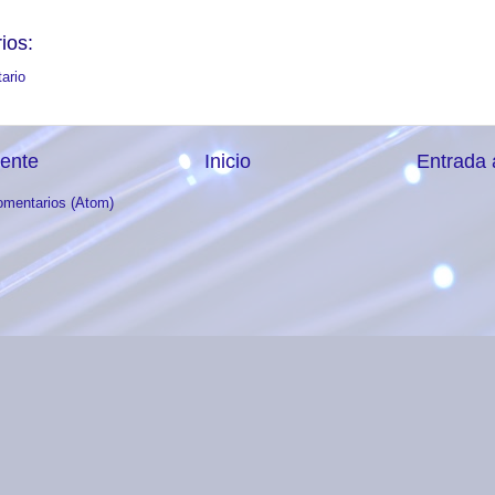
ios:
ario
iente
Inicio
Entrada 
omentarios (Atom)