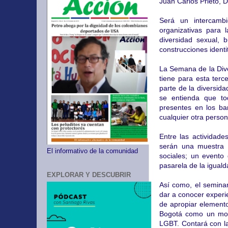
Juan Carlos Prieto, D
Será un interca
mbi
organizativas para 
diversidad sexual,
construcciones identi
La Semana de la Dive
tiene para esta terc
parte de la diversid
se entienda que tod
presentes en los bar
cualquier otra person
Entre las actividade
serán una muestra d
El informativo de la comunidad
sociales; un evento 
pasarela de la iguald
EXPLORAR Y DESCUBRIR
Así como, el seminar
dar a conocer experi
de apropiar elemento
Bogotá como un mode
LGBT. Contará con la