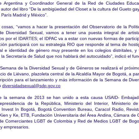
 Argentina y Coordinador General de la Red de Ciudades Educa
utor del libro “
De la ambigüedad del Closet a la cultura del Gueto ga
París Madrid y México”.
 cosas, “vamos a hacer la presentación del Observatorio de la Polí
de Diversidad Sexual, vamos a tener una puesta integral de artis
os por el IDARTES; el IDPAC va a estar con nuevas formas de particip
ión participará con su estrategia RIO que responde al tema de host
al e identidad de género muy presente en los colegios distritales, 
la Secretaría de Salud que nos hablará del autocuidado”, indicó el fun
 Semana de la Diversidad Sexual y de Géneros se realizará el próxim
cio de Liévano, plazoleta central de la Alcaldía Mayor de Bogotá, a part
cripción para el lanzamiento y más información de la Semana de Dive
 ó
diversidadsexual@sdp.gov.co
 de la semana de 2013 se han unido a esta causa
USAID- Embajad
presidencia de la República, Ministerio del Interior, Ministerio de
s, Invest In Bogotá, Bogotá Convention Bureau, Caracol Radio, Revis
Kien y Ke, ETB, Fundación Universitaria del Área Andina, Cámara de
de Comerciantes LGBT de Colombia y Red de Medios LGBT de Bogot
 y empresarios.