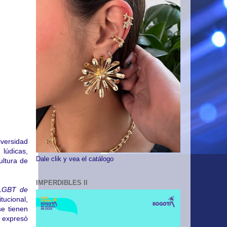
iversidad
lúdicas,
Dale clik y vea el catálogo
ultura de
IMPERDIBLES II
 LGBT de
tucional,
se tienen
, expresó