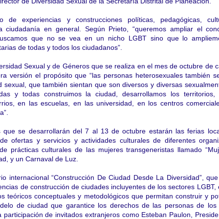
irector de Diversidad Sexual de la Secretaría Distrital de Planeación.
o de experiencias y construcciones políticas, pedagógicas, cult
la ciudadanía en general. Según Prieto, “queremos ampliar el con
 buscamos que no se vea en un nicho LGBT sino que lo ampliem
tarias de todas y todos los ciudadanos”.
rsidad Sexual y de Géneros que se realiza en el mes de octubre de 
era versión el propósito que “
las personas heterosexuales también s
ad sexual, que también sientan que son diversos y diversas sexualmen
as y todas construimos la ciudad, desarrollamos los territorios,
rios, en las escuelas, en las universidad, en los centros comercia
a”.
s que se desarrollarán del 7 al 13 de octubre estarán las ferias loc
e ofertas y servicios y actividades culturales de diferentes organ
de prácticas culturales de las mujeres transgeneristas llamado “Muj
ad, y un Carnaval de Luz.
io internacional “
Construcción De Ciudad Desde La Diversidad”, que
encias de construcción de ciudades incluyentes de los sectores LGBT, c
s teóricos conceptuales y metodológicos que permitan construir y po
lo de ciudad que garantice los derechos de las personas de los 
 participación de invitados extranjeros como Esteban Paulon, Preside