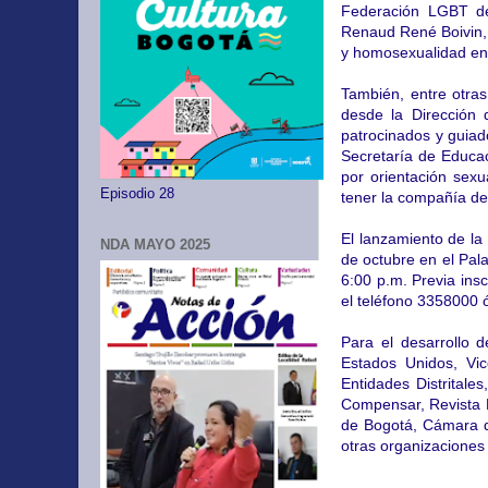
Federación LGBT de
Renaud René Boivin, a
y homosexualidad en 
También, entre otras
desde la Dirección 
patrocinados y guiad
Secretaría de Educac
por orientación sexu
Episodio 28
tener la compañía de 
El lanzamiento de la
NDA MAYO 2025
de octubre en el Pala
6:00 p.m. Previa ins
el teléfono 3358000
P
ara el desarrollo
Estados Unidos, Vice
Entidades Distritale
Compensar, Revista 
de Bogotá, Cámara 
otras organizaciones