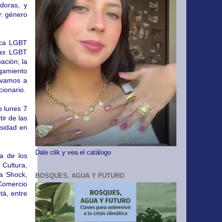
doras, y
y: género
tica LGBT
tas LGBT
ación; la
igamiento
y vamos a
cionario.
o lunes 7
ir de las
rsidad en
Dale clik y vea el catálogo
a de los
 Cultura,
ta Shock,
BOSQUES, AGUA Y FUTURO
 Comercio
á, entre