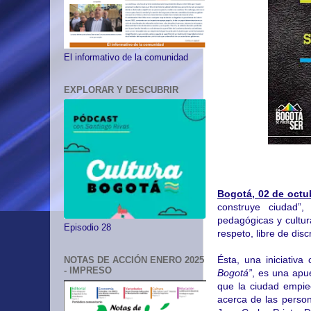
El informativo de la comunidad
EXPLORAR Y DESCUBRIR
Bogotá, 02 de octu
construye ciudad”, 
pedagógicas y cultur
Episodio 28
respeto, libre de dis
Ésta, una iniciativ
NOTAS DE ACCIÓN ENERO 2025
- IMPRESO
Bogotá”
, es una apue
que la ciudad empie
acerca de las person