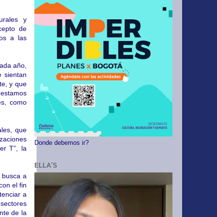
urales y
cepto de
os a las
cada año,
e sientan
te, y que
 estamos
les, como
ales, que
izaciones
Donde debemos ir?
er T”, la
ELLA´S
 busca a
on el fin
tenciar a
sectores
nte de la