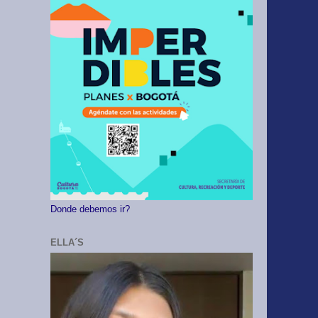
Donde debemos ir?
ELLA´S