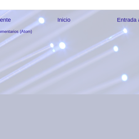
iente
Inicio
Entrada 
omentarios (Atom)