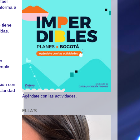
fael
informa a
 tiene
idas.
o
an
mplir
ción con
claridad
Agéndate con las actividades.
ELLA´S