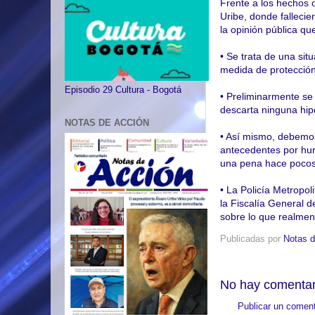
Frente a los hechos o
Uribe, donde falleci
la opinión pública qu
•
Se trata de una sit
medida de protección
Episodio 29 Cultura - Bogotá
•
Preliminarmente se 
descarta ninguna hip
NOTAS DE ACCIÓN
•
Así mismo, debemos 
antecedentes por hurt
una pena hace poco
•
La Policía Metropoli
la Fiscalía General 
sobre lo que realmen
Publicadas por
Notas d
No hay comentar
Publicar un coment