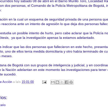
curridos hoy sábado 08 de abril en el Barrio Murillo Toro, Localidad Ra
eron dos personas, el Comando de la Policía Metropolitana de Bogotá, 
e:
uación en la cual un esquema de seguridad privada de una persona que
 reacciona ante un intento de agresión lo que deja dos personas fallec
estudia un posible intento de hurto, pero cabe aclarar que la Policía n
ótesis, ya que la investigación apenas la estamos adelantado.
indicar que las dos personas que fallecieron en este hecho, present
o, uno de ellos tenía medida domiciliaria y otro había terminado de cu
s meses.
tana de Bogotá con sus grupos de inteligencia y judicial, y en coordina
de la Nación adelantan en este momento las investigaciones para tener 
te sucedió.
e Acción
a la/s
15:01:00
ios:
ario