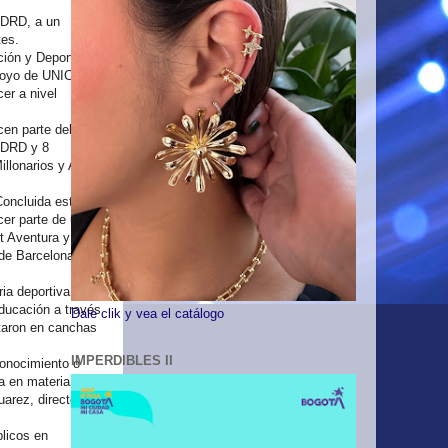
 IDRD, a un
tes.
ación y Deporte
apoyo de UNICEF, que
er a nivel
en parte del centro
 IDRD y 8
llonarios y Alex
Concluida esta etapa
cer parte de un
t Aventura y
 de Barcelona, donde
ria deportiva
educación a través
Dale clik y vea el catálogo
cutaron en canchas
IMPERDIBLES II
conocimiento o
ia en materia
arez, director del
blicos en