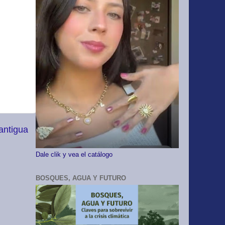
antigua
Dale clik y vea el catálogo
BOSQUES, AGUA Y FUTURO