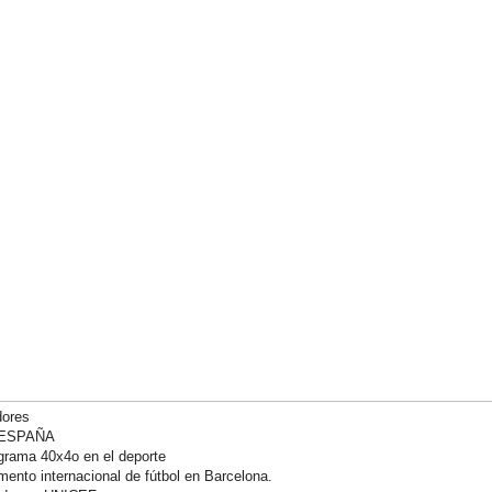
dores
 ESPAÑA
ograma 40x4o en el deporte
ento internacional de fútbol en Barcelona.