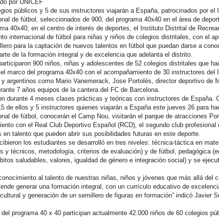
ado por UNICEF
gios públicos y 5 de sus instructores viajarán a España, patrocinados por el
al de fútbol, seleccionados de 900, del programa 40x40 en el área de depor
ma 40x40, en el centro de interés de deportes, el Instituto Distrital de Recre
 internacional de fútbol para niñas y niños de colegios distritales, con el 
lero para la captación de nuevos talentos en fútbol que puedan darse a conoc
rte de la formación integral y de excelencia que adelanta el distrito.
ticiparon 900 niños, niñas y adolescentes de 52 colegios distritales que hac
n el marco del programa 40x40 con el acompañamiento de 30 instructores del
 y argentinos como Mario Vanemerack, Jose Portolés, director deportivo de Mi
rante 7 años equipos de la cantera del FC de Barcelona.
on durante 4 meses clases prácticas y teóricas con instructores de España. 
5 de ellos y 5 instructores quienes viajarán a España este jueves 26 para ha
al de fútbol, conocerán el Camp Nou, visitarán el parque de atracciones Por
iento con el Real Club Deportivo Español (RCD), el segundo club profesional
 en talento que pueden abrir sus posibilidades futuras en este deporte.
ibieron los estudiantes se desarrolló en tres niveles: técnica-táctica en mate
s y técnicos, metodología, criterios de evaluación) y de fútbol, pedagógica (
hábitos saludables, valores, igualdad de género e integración social) y se eje
.
onocimiento al talento de nuestras niñas, niños y jóvenes que más allá del 
retende generar una formación integral, con un currículo educativo de excelenc
cultural y generación de un semillero de figuras en formación” indicó Javier Su
 del programa 40 x 40 participan actualmente 42.000 niños de 60 colegios pú