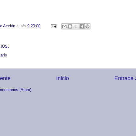
e Acción
a la/s
9:23:00
ios:
ario
iente
Inicio
Entrada 
omentarios (Atom)