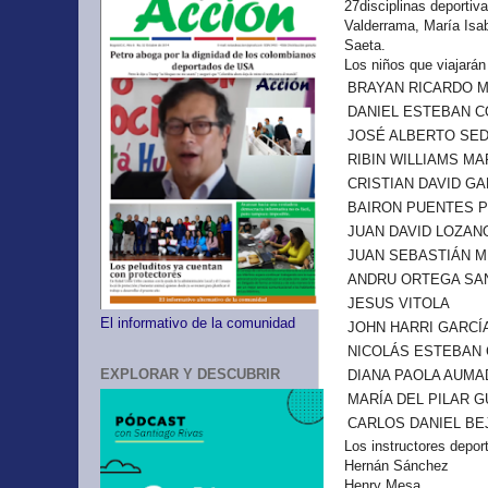
27disciplinas deportiv
Valderrama, María Isabe
Saeta.
Los niños que viajarán
BRAYAN RICARDO 
DANIEL ESTEBAN 
JOSÉ ALBERTO SE
RIBIN WILLIAMS M
CRISTIAN DAVID G
BAIRON PUENTES 
JUAN DAVID LOZAN
JUAN SEBASTIÁN 
ANDRU ORTEGA SA
JESUS VITOLA
El informativo de la comunidad
JOHN HARRI GARCÍ
NICOLÁS ESTEBAN
EXPLORAR Y DESCUBRIR
DIANA PAOLA AUMA
MARÍA DEL PILAR 
CARLOS DANIEL B
Los instructores depo
Hernán Sánchez
Henry Mesa