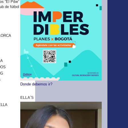
os “El Pibe”
lub de fútbol de salón
LORCA
ZA
DOS
NG
S
Donde debemos ir?
ELLA´S
ELLA