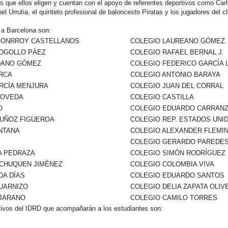
as que ellos eligen y cuentan con el apoyo de referentes deportivos como Carl
l Urrutia, el quinteto profesional de baloncesto Piratas y los jugadores del c
 a Barcelona son:
MONRROY CASTELLANOS
COLEGIO LAUREANO GÓMEZ
COGOLLO PÀEZ
COLEGIO RAFAEL BERNAL J.
DANO GÓMEZ
COLEGIO FEDERICO GARCÍA 
ARCA
COLEGIO ANTONIO BARAYA
ARCÍA MENJURA
COLEGIO JUAN DEL CORRAL
POVEDA
COLEGIO CASTILLA
O
COLEGIO EDUARDO CARRAN
MUÑOZ FIGUEROA
COLEGIO REP. ESTADOS UNI
NTANA
COLEGIO ALEXANDER FLEMI
COLEGIO GERARDO PAREDE
A PEDRAZA
COLEGIO SIMÓN RODRÍGUEZ
 CHUQUEN JIMÉNEZ
COLEGIO COLOMBIA VIVA
DA DÍAS
COLEGIO EDUARDO SANTOS
GUARNIZO
COLEGIO DELIA ZAPATA OLIV
EJARANO
COLEGIO CAMILO TORRES
rtivos del IDRD que acompañarán a los estudiantes son: