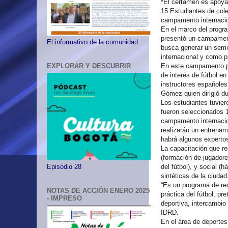
*El certamen es apoy
15 Estudiantes de cole
campamento internacion
En el marco del progra
presentó un campamento
El informativo de la comunidad
busca generar un semil
internacional y como pa
EXPLORAR Y DESCUBRIR
En este campamento par
de interés de fútbol e
instructores españoles
Gómez quien dirigió du
Los estudiantes tuvier
fueron seleccionados 1
campamento internacion
realizarán un entrenam
habrá algunos expertos
La capacitación que rec
(formación de jugadore
del fútbol), y social (
Episodio 28
sintéticas de la ciudad
“Es un programa de rec
NOTAS DE ACCIÓN ENERO 2025
práctica del fútbol, p
- IMPRESO
deportiva, intercambio 
IDRD.
En el área de deportes