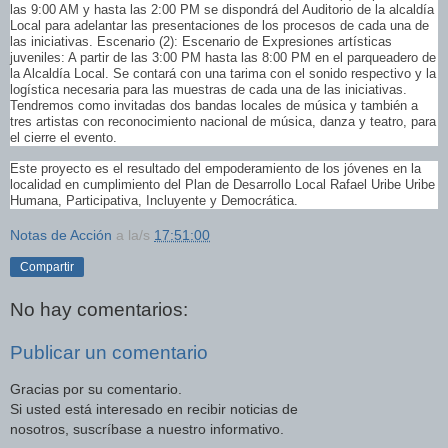
las 9:00 AM y hasta las 2:00 PM se dispondrá del Auditorio de la alcaldía
Local para adelantar las presentaciones de los procesos de cada una de
las iniciativas. Escenario (2): Escenario de Expresiones artísticas
juveniles: A partir de las 3:00 PM hasta las 8:00 PM en el parqueadero de
la Alcaldía Local. Se contará con una tarima con el sonido respectivo y la
logística necesaria para las muestras de cada una de las iniciativas.
Tendremos como invitadas dos bandas locales de música y también a
tres artistas con reconocimiento nacional de música, danza y teatro, para
el cierre el evento.
Este proyecto es el resultado del empoderamiento de los jóvenes en la
localidad en cumplimiento del Plan de Desarrollo Local Rafael Uribe Uribe
Humana, Participativa, Incluyente y Democrática.
Notas de Acción
a la/s
17:51:00
Compartir
No hay comentarios:
Publicar un comentario
Gracias por su comentario.
Si usted está interesado en recibir noticias de
nosotros, suscríbase a nuestro informativo.