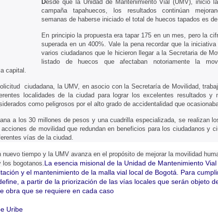
D
esde que la Unidad de Mantenimiento Vial (UMV), inició la
campaña tapahuecos, los resultados continúan mejora
semanas de haberse iniciado el total de huecos tapados es de
En principio la propuesta era tapar 175 en un mes, pero la cif
superada en un 400%. Vale la pena recordar que la iniciativa
varios ciudadanos que le hicieron llegar a la Secretaria de Mo
listado de huecos que afectaban notoriamente la movi
a capital.
olicitud ciudadana, la UMV, en asocio con la Secretaría de Movilidad, traba
rentes localidades de la ciudad para lograr los excelentes resultados y m
nsiderados como peligrosos por el alto grado de accidentalidad que ocasionab
ana a los 30 millones de pesos y una cuadrilla especializada, se realizan lo
 acciones de movilidad que redundan en beneficios para los ciudadanos y c
ferentes vías de la ciudad.
nuevo tiempo y la UMV avanza en el propósito de mejorar la movilidad huma
La esencia misional de la Unidad de Mantenimiento Via
y los bogotanos.
litación y el mantenimiento de la malla vial local de Bogotá. Para cumpli
efine, a partir de la priorización de las vías locales que serán objeto d
 de obra que se requiere en cada caso
be Uribe