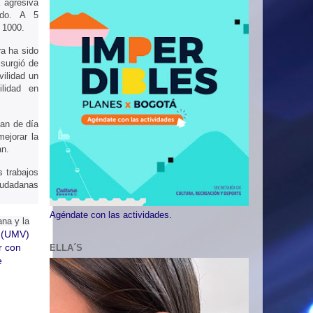
 agresiva
ndo. A 5
 1000.
ra ha sido
 surgió de
vilidad un
lidad en
jan de día
ejorar la
an.
s trabajos
iudadanas
Agéndate con las actividades.
na y la
l (UMV)
r con
ELLA´S
e