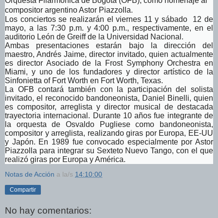
Orquesta Filarmónica de Bogotá (OFB), como homenaje al
compositor argentino Astor Piazzolla.
Los conciertos se realizarán el viernes 11 y sábado 12 de
mayo, a las 7:30 p.m. y 4:00 p.m., respectivamente, en el
auditorio León de Greiff de la Universidad Nacional.
Ambas presentaciones estarán bajo la dirección del
maestro, Andrés Jaime, director invitado, quien actualmente
es director Asociado de la Frost Symphony Orchestra en
Miami, y uno de los fundadores y director artístico de la
Sinfonietta of Fort Worth en Fort Worth, Texas.
La OFB
contará también con la participación del solista
invitado, el reconocido bandoneonista, Daniel Binelli, quien
es compositor, arreglista y director musical de destacada
trayectoria internacional. Durante 10 años fue integrante de
la orquesta de Osvaldo Pugliese como bandoneonista,
compositor y arreglista, realizando giras por Europa, EE-UU
y Japón. En 1989 fue convocado especialmente por Astor
Piazzolla para integrar su Sexteto Nuevo Tango, con el que
realizó giras por Europa y América.
Notas de Acción
a la/s
14:10:00
Compartir
No hay comentarios: