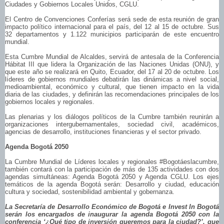
Ciudades y Gobiernos Locales Unidos, CGLU.
El Centro de Convenciones Conferías será sede de esta reunión de gran
impacto político internacional para el país, del 12 al 15 de octubre. Sus
32 departamentos y 1.122 municipios participarán de este encuentro
mundial.
Esta Cumbre Mundial de Alcaldes, servirá de antesala de la Conferencia
Hábitat III que lidera la Organización de las Naciones Unidas (ONU), y
que este año se realizará en Quito, Ecuador, del 17 al 20 de octubre. Los
líderes de gobiernos mundiales debatirán las dinámicas a nivel social,
medioambiental, económico y cultural, que tienen impacto en la vida
diaria de las ciudades, y definirán las recomendaciones principales de los
gobiernos locales y regionales.
Las plenarias y los diálogos políticos de la Cumbre también reunirán a
organizaciones intergubernamentales, sociedad civil, académicos,
agencias de desarrollo, instituciones financieras y el sector privado.
Agenda Bogotá 2050
La Cumbre Mundial de Líderes locales y regionales #Bogotáeslacumbre,
también contará con la participación de más de 135 actividades con dos
agendas simultáneas: Agenda Bogotá 2050 y Agenda CGLU. Los ejes
temáticos de la agenda Bogotá serán: Desarrollo y ciudad, educación
cultura y sociedad, sostenibilidad ambiental y gobernanza.
La Secretaría de Desarrollo Económico de Bogotá e Invest In Bogotá
serán los encargados de inaugurar la agenda Bogotá 2050 con la
conferencia ‘¿Qué tipo de inversión queremos para la ciudad?’, que