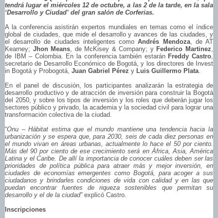
tendrá lugar el miércoles 12 de octubre, a las 2 de la tarde, en la sala
‘Desarrollo y Ciudad’ del gran salón de Corferias.
A la conferencia asistirán expertos mundiales en temas como el índice
global de ciudades, que mide el desarrollo y avances de las ciudades, y
el desarrollo de ciudades inteligentes como
Andrés Mendoza
, de AT
Kearney;
Jhon Means
, de McKisey & Company; y
Federico Martinez
,
de IBM – Colombia. En la conferencia también estarán
Freddy Castro
,
secretario de Desarrollo Económico de Bogotá, y los directores de Invest
in Bogotá y Probogotá,
Juan Gabriel Pérez
y
Luis Guillermo Plata
.
En el panel de discusión, los participantes analizarán la estrategia de
desarrollo productivo y de atracción de inversión para construir la Bogotá
del 2050, y sobre los tipos de inversión y los roles que deberán jugar los
sectores público y privado, la academia y la sociedad civil para lograr una
transformación colectiva de la ciudad.
“
Onu – Hábitat estima que el mundo mantiene una tendencia hacia la
urbanización y se espera que, para 2030, seis de cada diez personas en
el mundo vivan en áreas urbanas, actualmente lo hace el 50 por ciento.
Más del 90 por ciento de ese crecimiento será en África, Asia, América
Latina y el Caribe. De allí la importancia de conocer cuáles deben ser las
prioridades de política pública para atraer más y mejor inversión, en
ciudades de economías emergentes como Bogotá, para acoger a sus
ciudadanos y brindarles condiciones de vida con calidad y en las que
puedan encontrar fuentes de riqueza sostenibles que permitan su
desarrollo y el de la ciudad”
explicó Castro.
Inscripciones