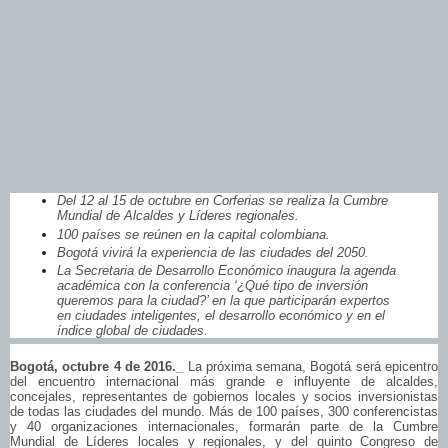
Del 12 al 15 de octubre en Corferias se realiza la Cumbre
Mundial de Alcaldes y Líderes regionales.
100 países se reúnen en la capital colombiana.
Bogotá vivirá la experiencia de las ciudades del 2050.
La Secretaria de Desarrollo Económico inaugura la agenda
académica con la conferencia ‘¿Qué tipo de inversión
queremos para la ciudad?’ en la que participarán expertos
en ciudades inteligentes, el desarrollo económico y en el
índice global de ciudades.
Bogotá, octubre 4 de 2016._
La próxima semana, Bogotá será epicentro
del encuentro internacional más grande e influyente de alcaldes,
concejales, representantes de gobiernos locales y socios inversionistas
de todas las ciudades del mundo. Más de 100 países, 300 conferencistas
y 40 organizaciones internacionales, formarán parte de la Cumbre
Mundial de Líderes locales y regionales, y del quinto Congreso de