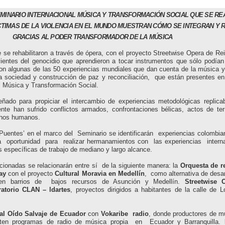
MINARIO INTERNACIONAL MÚSICA Y TRANSFORMACIÓN SOCIAL QUE SE REA
CTIMAS DE LA VIOLENCIA EN EL MUNDO MUESTRAN CÓMO SE INTEGRAN Y 
GRACIAS AL PODER TRANSFORMADOR DE LA MÚSICA
e se rehabilitaron a través de ópera, con el proyecto Streetwise Opera de Re
ientes del genocidio que aprendieron a tocar instrumentos que sólo podían
n algunas de las 50 experiencias mundiales que dan cuenta de la música y
a sociedad y construcción de paz y reconciliación, que están presentes en
l Música y Transformación Social.
ñado para propiciar el intercambio de experiencias metodológicas replicab
nte han sufrido conflictos armados, confrontaciones bélicas, actos de ter
echos humanos.
‘Puentes’ en el marco del Seminario se identificarán experiencias colombi
a oportunidad para realizar hermanamientos con las experiencias interna
s específicas de trabajo de mediano y largo alcance.
cionadas se relacionarán entre sí de la siguiente manera: la
Orquesta de r
ay
con el proyecto
Cultural Moravia en Medellín
, como alternativa de desar
 en barrios de bajos recursos de Asunción y Medellín.
Streetwise 
atorio CLAN – ldartes
, proyectos dirigidos a habitantes de la calle de 
al Oído Salvaje de Ecuador
con
Vokaribe radio
, donde productores de m
ten programas de radio de música propia en Ecuador y Barranquilla.
M