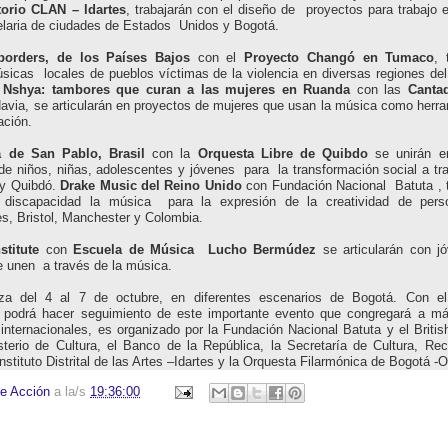
torio CLAN – ldartes
, trabajarán con el diseño de proyectos para trabajo
elaria de ciudades de Estados Unidos y Bogotá.
orders, de los Países Bajos
con el
Proyecto Changó en Tumaco
, 
sicas locales de pueblos víctimas de la violencia en diversas regiones de
Nshya: tambores que curan a las mujeres en Ruanda
con las
Canta
avia, se articularán en proyectos de mujeres que usan la música como herr
ción.
a de San Pablo, Brasil
con la
Orquesta Libre de Quibdo
se unirán e
de niños, niñas, adolescentes y jóvenes para la transformación social a tr
y Quibdó.
Drake Music del Reino Unido
con Fundación Nacional Batuta , t
iscapacidad la música para la expresión de la creatividad de pers
s, Bristol, Manchester y Colombia.
stitute
con
Escuela de Música Lucho Bermúdez
se articularán con j
e unen a través de la música.
iza del 4 al 7 de octubre, en diferentes escenarios de Bogotá. Con e
podrá hacer seguimiento de este importante evento que congregará a m
 internacionales, es organizado por la Fundación Nacional Batuta y el Britis
terio de Cultura, el Banco de la República, la Secretaría de Cultura, Rec
nstituto Distrital de las Artes –Idartes y la Orquesta Filarmónica de Bogotá -
e Acción
a la/s
19:36:00