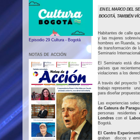
EN EL MARCO DEL SE
BOGOTÁ, TAMBIÉN VÍ
Habitantes de calle qu
y las mujeres sobreviv
Episodio 29 Cultura - Bogotá
hombres en Ruanda, so
de transformación de l
Seminario Internaciona
NOTAS DE ACCIÓN
El Seminario está dise
países que recienteme
violaciones a los der
A través del proyecto 
trabajo represente un
para diseñar propuesta
Las experiencias selec
de Cateura de Paragu
personas residentes
Londres
con el
Labor
Bogotá.
El Centro Experiment
graban discos y emi