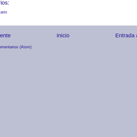
ios:
ario
iente
Inicio
Entrada 
omentarios (Atom)