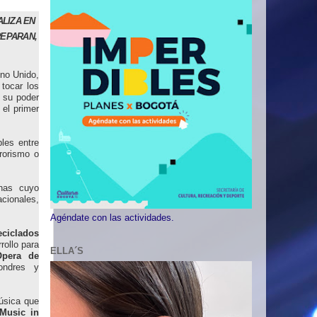
LIZA EN
REPARAN,
ino Unido,
 tocar los
 su poder
 el primer
les entre
rorismo o
anas cuyo
cionales,
Agéndate con las actividades.
eciclados
rollo para
ELLA´S
Opera de
Londres y
úsica que
usic in