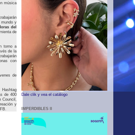
 en música
trabajarán
l mundo y
doras del
amienta de
n torno a
avés de la
rabajarán
onas con
óvenes de
l Hashtag
ás de 400
Dale clik y vea el catálogo
h Council,
reación y
IMPERDIBLES II
OFB.