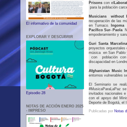
Prisons
con el
Labora
para la población carc
Musicians without b
recuperación de las mú
El informativo de la comunidad
en Tumaco.
lngoma 
Pacífico Sur- Paola
N
empoderamiento y sana
EXPLORAR Y DESCUBRIR
Guri Santa Marcelin
proyectos orquestales 
música en San Pablo 
con población con d
discapacidad en Londre
Afghanistan Music ln
entornos vulnerables s
El Seminario se real
#MusicaParaLaPaz se 
Episodio 28
invitados nacionales e
con el apoyo del Minis
Deporte de Bogotá, el I
NOTAS DE ACCIÓN ENERO 2025
- IMPRESO
Publicadas por
Notas d