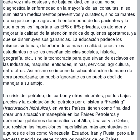
cada vez más costosa y de baja calidad, en la cual no se
diagnostica la enfermedad en la mayoría de las consultas, ni se
suministran medicamentos preventivos y curativos, sino calmantes
o analgésicos que agravan la enfermedad de los pacientes y lo
que menos les importa a las EPS e IPS privadas, es atender y
mejorar la calidad de la atención médica de quienes aportamos, ya
que se disminuyen sus ganancias. La educación padece los
mismos síntomas, deteriorándose más su calidad, pues a los
estudiantes no se les enseñan ciencias sociales, historia,
geografía, etc., sino la tecnocracia para que sirvan de esclavos en
las industrias, maquilas, entidades, minas, servicios, agricultura,
entre otros. Así mismo se impone la subcontratación de mano de
obra precarizada; un pueblo ignorante es un pueblo dócil de
manejar a su antojo.
La crisis del petróleo, del carbón y otros minerales, por los bajos
precios y la explotación del petróleo por el sistema “Fracking”
(
fracturación hidráulica)
, en varios Países, tienen como finalidad
crear una situación inmanejable en los Países Petroleros y
derrumbar gobiernos democráticos del Alba, Unasur y la Celac,
que resisten las imposiciones imperialistas, más acentuadas en
algunos de ellos como Venezuela, Ecuador, Irán y Rusia, pero a la
vez esta medida se viene contra los pueblos de los Países