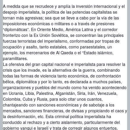
A medida que se recrudece y amplía la inversión internacional y el
despojo imperialista, la política de las potencias capitalistas se
tornan más agresivas; sea que se lleve a cabo por la vía de las
imposiciones económicas o militares o a través de presiones
“diplomáticas”. En Oriente Medio, América Latina y el corredor
fronterizo con la Ex Unión Soviética, se concentran las principales
fuerzas terroristas del imperialismo, conformadas por tropas de
ocupación y asalto, tanto estatales, como paraestatales, un
ejemplo, los mercenarios de Al Qaeda o el “Estado islámico,
paramilitares.
La ofensiva del gran capital nacional e imperialista para resolver la
crisis que los invade, es la alternativa de la guerra, combinando
todas las formas de violencia tanto económica, de confrontación
bélica, diplomática y por lo tanto, es declarada a muchos países,
organizaciones y pueblos del mundo como ha venido aconteciendo
en Ucrania, Libia, Palestina, Afganistán, Siria, Irán, Venezuela,
Colombia, Cuba y Rusia, para solo citar unos cuantos,
chantajeando con sanciones económicas y de sabotaje a los
mercados, sanciones financieras, de divisas y propiciando el caos y
la desinformación, etc. Esta criminal política imperialista ha
conducido al rechazo y a cierto aislamiento, particularmente del
gobierno yanqui e Israelí y trata de corregir algunos entuertos,