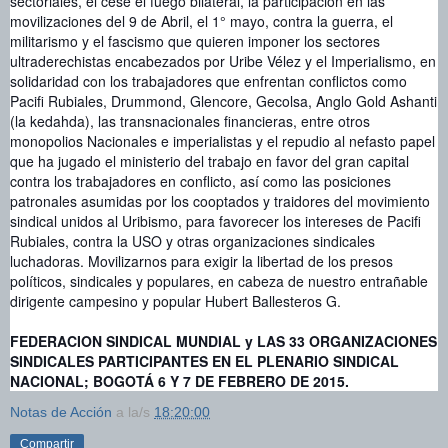
sectoriales, el cese el fuego bilateral, la participación en las
movilizaciones del 9 de Abril, el 1° mayo, contra la guerra, el
militarismo y el fascismo que quieren imponer los sectores
ultraderechistas encabezados por Uribe Vélez y el Imperialismo, en
solidaridad con los trabajadores que enfrentan conflictos como
Pacifi Rubiales, Drummond, Glencore, Gecolsa, Anglo Gold Ashanti
(la kedahda), las transnacionales financieras, entre otros
monopolios Nacionales e imperialistas y el repudio al nefasto papel
que ha jugado el ministerio del trabajo en favor del gran capital
contra los trabajadores en conflicto, así como las posiciones
patronales asumidas por los cooptados y traidores del movimiento
sindical unidos al Uribismo, para favorecer los intereses de Pacifi
Rubiales, contra la USO y otras organizaciones sindicales
luchadoras. Movilizarnos para exigir la libertad de los presos
políticos, sindicales y populares, en cabeza de nuestro entrañable
dirigente campesino y popular Hubert Ballesteros G.
FEDERACION SINDICAL MUNDIAL y LAS 33 ORGANIZACIONES
SINDICALES PARTICIPANTES EN EL PLENARIO SINDICAL
NACIONAL; BOGOTÁ 6 Y 7 DE FEBRERO DE 2015.
Notas de Acción
a la/s
18:20:00
Compartir