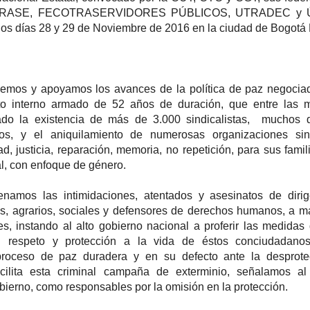
ALTRASE, FECOTRASERVIDORES PÚBLICOS, UTRADEC y 
los días 28 y 29 de Noviembre de 2016 en la ciudad de Bogotá
os y apoyamos los avances de la política de paz negociad
licto interno armado de 52 años de duración, que entre las 
ado la existencia de más de 3.000 sindicalistas, muchos d
os, y el aniquilamiento de numerosas organizaciones sind
 justicia, reparación, memoria, no repetición, para sus famili
l, con enfoque de género.
s las intimidaciones, atentados y asesinatos de dirig
les, agrarios, sociales y defensores de derechos humanos, a 
es, instando al alto gobierno nacional a proferir las medidas 
l respeto y protección a la vida de éstos conciudadano
proceso de paz duradera y en su defecto ante la desprote
cilita esta criminal campaña de exterminio, señalamos al
bierno, como responsables por la omisión en la protección.