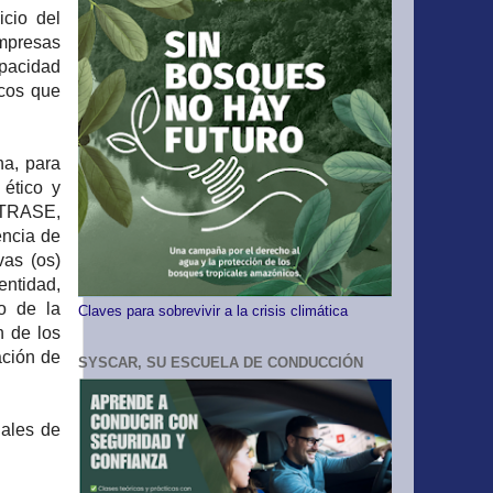
icio del
mpresas
apacidad
icos que
ha, para
 ético y
TRASE,
ncia de
vas (os)
entidad,
o de la
Claves para sobrevivir a la crisis climática
n de los
ación de
SYSCAR, SU ESCUELA DE CONDUCCIÓN
nales de