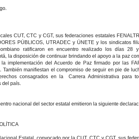
go.
dicales CUT, CTC y CGT, sus federaciones estatales FENALT
ES PÚBLICOS, UTRADEC y ÚNETE y los sindicatos filia
olombiano ratificaron en encuentro realizado los días 28 
á, la disposición de continuar brindando el apoyo a la paz con 
r la implementación del Acuerdo de Paz firmado por las FA
. También manifiestan el compromiso de seguir en pie de luc
erechos consagrados en la Carrera Administrativa para to
 del país.
entro nacional del sector estatal emitieron la siguiente declarac
OLÍTICA
 Nacional Estatal, convocado por la CUT, CTC y CGT, sus fede