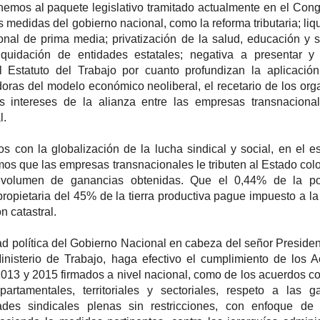
os al paquete legislativo tramitado actualmente en el Con
s medidas del gobierno nacional, como la reforma tributaria; liq
nal de prima media; privatización de la salud, educación y s
iquidación de entidades estatales; negativa a presentar y 
el Estatuto del Trabajo por cuanto profundizan la aplicació
adoras del modelo económico neoliberal, el recetario de los or
los intereses de la alianza entre las empresas transnaciona
l.
 con la globalización de la lucha sindical y social, en el e
os que las empresas transnacionales le tributen al Estado co
 volumen de ganancias obtenidas. Que el 0,44% de la po
ropietaria del 45% de la tierra productiva pague impuesto a la 
n catastral.
 política del Gobierno Nacional en cabeza del señor Presiden
inisterio de Trabajo, haga efectivo el cumplimiento de los 
013 y 2015 firmados a nivel nacional, como de los acuerdos co
epartamentales, territoriales y sectoriales, respeto a las ga
ades sindicales plenas sin restricciones, con enfoque de 