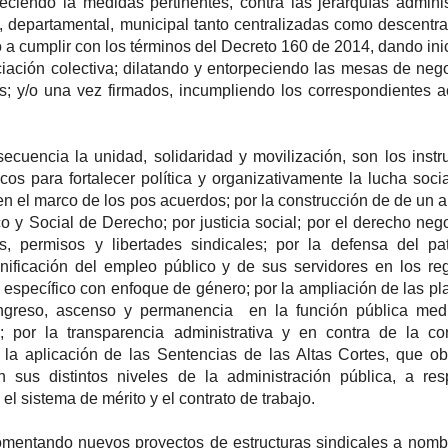
eciendo la medidas pertinentes, contra las jerarquías adminis
, departamental, municipal tanto centralizadas como descentra
a cumplir con los términos del Decreto 160 de 2014, dando inic
iación colectiva; dilatando y entorpeciendo las mesas de neg
as; y/o una vez firmados, incumpliendo los correspondientes 
encia la unidad, solidaridad y movilización, son los inst
icos para fortalecer política y organizativamente la lucha socia
en el marco de los pos acuerdos; por la construcción de de un a
 y Social de Derecho; por justicia social; por el derecho neg
ías, permisos y libertades sindicales; por la defensa del pa
ignificación del empleo público y de sus servidores en los r
y específico con enfoque de género; por la ampliación de las pl
ingreso, ascenso y permanencia en la función pública medi
; por la transparencia administrativa y en contra de la co
r la aplicación de las Sentencias de las Altas Cortes, que ob
n sus distintos niveles de la administración pública, a res
 el sistema de mérito y el contrato de trabajo.
entando nuevos proyectos de estructuras sindicales a nomb