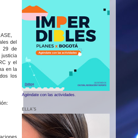
RASE,
les del
y 29 de
justicia
RC y el
ha en la
dos los
Agéndate con las actividades.
ión:
ELLA´S
raciones