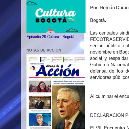
Por: Hernán Duran
Bogotá.
Las centrales sin
Episodio 29 Cultura - Bogotá
FECOTRASERVIDOR
sector público c
NOTAS DE ACCIÓN
noviembre en Bogot
social y respalda
Gobierno Nacional
defensa de los d
servidores públicos
Al culminar el encu
DECLARACIÓN P
El VIII Encuentro