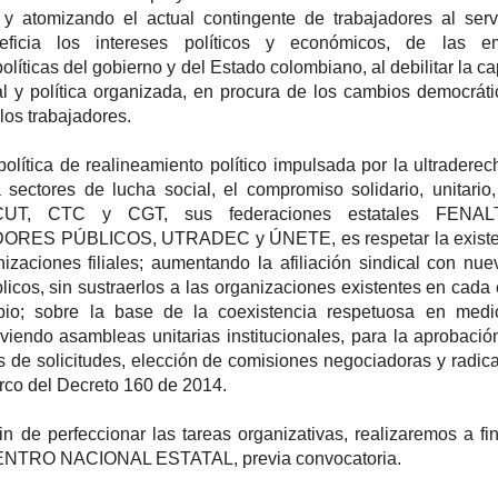
 y atomizando el actual contingente de trabajadores al serv
eficia los intereses políticos y económicos, de las e
olíticas del gobierno y del Estado colombiano, al debilitar la c
al y política organizada, en procura de los cambios democrát
 los trabajadores.
ítica de realineamiento político impulsada por la ultraderec
a sectores de lucha social, el compromiso solidario, unitario,
 CUT, CTC y CGT, sus federaciones estatales FENAL
ES PÚBLICOS, UTRADEC y ÚNETE, es respetar la existe
izaciones filiales; aumentando la afiliación sindical con nue
licos, sin sustraerlos a las organizaciones existentes en cada 
ipio; sobre la base de la coexistencia respetuosa en medi
viendo asambleas unitarias institucionales, para la aprobació
es de solicitudes, elección de comisiones negociadoras y radic
arco del Decreto 160 de 2014.
 de perfeccionar las tareas organizativas, realizaremos a fi
ENTRO NACIONAL ESTATAL, previa convocatoria.