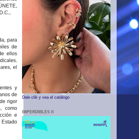
ÚNETE,
 D.C.,
a, para
miles de
e ellos
icales.
ares, el
entes y
manos de
Dale clik y vea el catálogo
de rigor
s, como
IMPERDIBLES II
cción e
 Estado