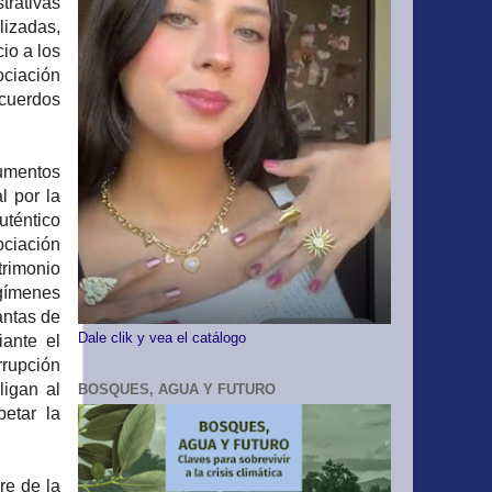
trativas
lizadas,
io a los
ociación
acuerdos
rumentos
l por la
uténtico
ociación
trimonio
egímenes
antas de
Dale clik y vea el catálogo
ante el
rrupción
ligan al
BOSQUES, AGUA Y FUTURO
petar la
re de la