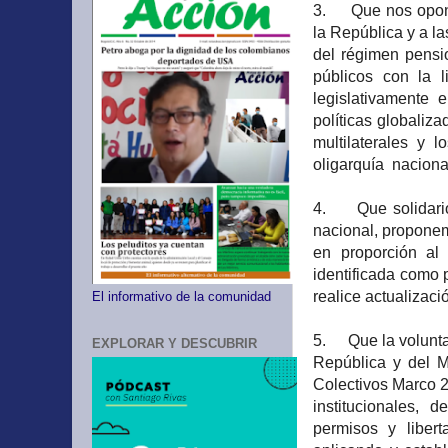
3. Que nos oponem
la República y a la
del régimen pensio
públicos con la l
legislativamente 
políticas globaliz
multilaterales y 
oligarquía naciona
4. Que solidarios
nacional, proponem
en proporción al
identificada como p
realice actualizació
El informativo de la comunidad
5. Que la voluntad
EXPLORAR Y DESCUBRIR
República y del M
Colectivos Marco 2
institucionales, d
permisos y libert