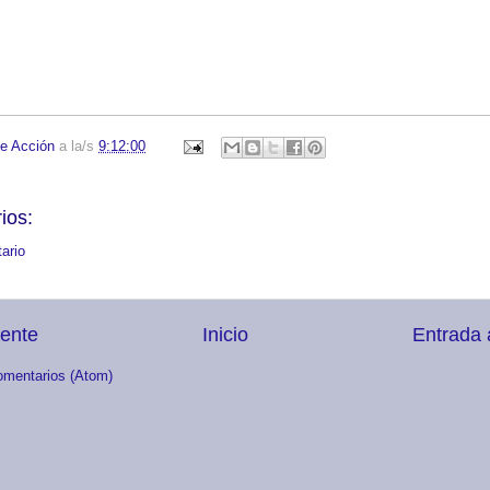
e Acción
a la/s
9:12:00
ios:
ario
iente
Inicio
Entrada 
omentarios (Atom)