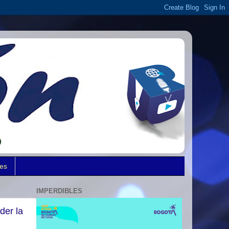
des
IMPERDIBLES
der la