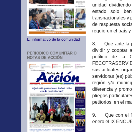
unidad dividiendo
estado solo ben
transnacionales y p
de respuesta soci
requieren el país y
El informativo de la comunidad
8. Que ante la pol
dividir y cooptar 
PERIÓDICO COMUNITARIO
político de la
NOTAS DE ACCIÓN
FECOTRASERVIDOR
sus actuales organ
servidoras (es) púb
región y/o munic
diferencia y promo
pliegos particular
petitorios, en el m
9. Que con el fin
enero el IX ENCU