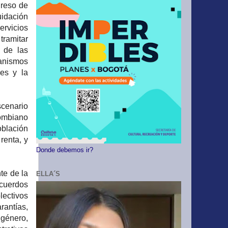
greso de
uidación
ervicios
tramitar
n de las
ganismos
les y la
scenario
lombiano
blación
renta, y
Donde debemos ir?
te de la
ELLA´S
Acuerdos
lectivos
rantías,
género,