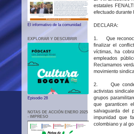
estatales FEN
efectuado durante 
El informativo de la comunidad
DECLARA:
1. Que reconocem
EXPLORAR Y DESCUBRIR
finalizar el conf
víctimas, ha cobr
empleados públic
Reclamamos verdad,
movimiento sindica
2. Que condenamo
activistas sindica
grupos paramilitar
Episodio 28
que garanticen e
salvaguarda del 
NOTAS DE ACCIÓN ENERO 2025
- IMPRESO
impunidad que fa
colombiano y al go