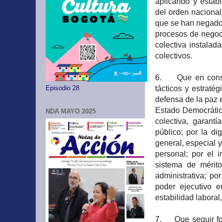
aplicando y establ
del orden nacional
que se han negado 
procesos de negoc
colectiva instalad
colectivos.
6. Que en consecu
tácticos y estratég
Episodio 28
defensa de la paz 
Estado Democrático
NDA MAYO 2025
colectiva, garant
público; por la d
general, especial 
personal; por el 
sistema de mérito
administrativa; po
poder ejecutivo e
estabilidad laboral,
7. Que seguir fom