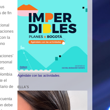
sus
 de fin
cional
caciones
con la
uno
aciones’
ersonal
er.
Colombia
Agéndate con las actividades.
e el
lario de
ELLA´S
.
 cuenta
ión debe