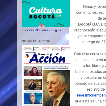
Niños y jóven
comentarios, escri
de añ
Bogotá D.C. Di
reconocerán a aque
Episodio 29 Cultura - Bogotá
y que compartan 
NOTAS DE ACCIÓN
entrega de 37
Con esta convocato
se busca fomentar
a los libros y
Los interesados en
y postular un c
periodo de sus vac
registro de
leeresmicuentoen
que esta es una co