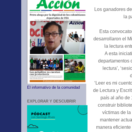
Los ganadores de 
la p
Esta convocator
desarrollaron el M
la lectura en
A esta inici
departamentos de
lectura’, ‘sesi
d
‘Leer es mi cuent
El informativo de la comunidad
de Lectura y Escri
país al año de 
EXPLORAR Y DESCUBRIR
construir biblio
víctimas de la
mantener actual
manera eficiente 