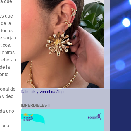
rá que
os que
 de la
torias,
e surjan
ticos.
ientras
 deberán
de la
iente
ional de
Dale clik y vea el catálogo
 video.
IMPERDIBLES II
ada uno
á una