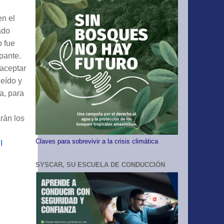
en el
ado
 fue
pante.
 aceptar
eído y
a, para
arán los
Claves para sobrevivir a la crisis climática
I
SYSCAR, SU ESCUELA DE CONDUCCIÓN