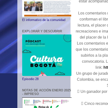
estar acompañado
Los comentarios 
conforman el lib
El informativo de la comunidad
lectura, el placer
recreaciones e ima
EXPLORAR Y DESCUBRIR
del placer de la
Los comentarios e
que los comentari
subirlos a la p
convocatoria. L
link:
ht
Un grupo de jurado
Colombia, se enca
Episodio 28
NOTAS DE ACCIÓN ENERO 2025

Un ganador por 
- IMPRESO

Cinco reconoc