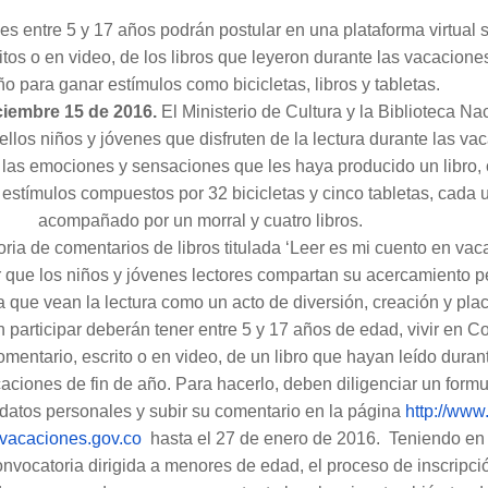
es entre 5 y 17 años podrán postular en una plataforma virtual 
tos o en video, de los libros que leyeron durante las vacaciones
o para ganar estímulos como bicicletas, libros y tabletas.
ciembre 15 de 2016.
El Ministerio de Cultura y la Biblioteca Na
llos niños y jóvenes que disfruten de la lectura durante las va
las emociones y sensaciones que les haya producido un libro, 
 estímulos compuestos por 32 bicicletas y cinco tabletas, cada 
acompañado por un morral y cuatro libros.
ria de comentarios de libros titulada ‘Leer es mi cuento en vac
 que los niños y jóvenes lectores compartan su acercamiento p
 a que vean la lectura como un acto de diversión, creación y plac
 participar deberán tener entre 5 y 17 años de edad, vivir en 
omentario, escrito o en video, de un libro que hayan leído durant
aciones de fin de año. Para hacerlo, deben diligenciar un formu
 datos personales y subir su comentario en la página
http://www
vacaciones.
gov.co
hasta el 27 de enero de 2016. Teniendo en
nvocatoria dirigida a menores de edad, el proceso de inscripc