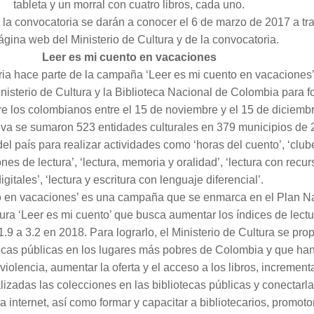
tableta y un morral con cuatro libros, cada uno.
la convocatoria se darán a conocer el 6 de marzo de 2017 a tr
ágina web del Ministerio de Cultura y de la convocatoria.
Leer es mi cuento en vacaciones
ia hace parte de la campaña ‘Leer es mi cuento en vacaciones
inisterio de Cultura y la Biblioteca Nacional de Colombia para 
tre los colombianos entre el 15 de noviembre y el 15 de diciembr
ativa se sumaron 523 entidades culturales en 379 municipios de 
l país para realizar actividades como ‘horas del cuento’, ‘club
ones de lectura’, ‘lectura, memoria y oralidad’, ‘lectura con recu
igitales’, ‘lectura y escritura con lenguaje diferencial’.
o en vacaciones’ es una campaña que se enmarca en el Plan N
tura ‘Leer es mi cuento’ que busca aumentar los índices de lectu
1.9 a 3.2 en 2018. Para lograrlo, el Ministerio de Cultura se pro
tecas públicas en los lugares más pobres de Colombia y que han
 violencia, aumentar la oferta y el acceso a los libros, increment
izadas las colecciones en las bibliotecas públicas y conectarl
a internet, así como formar y capacitar a bibliotecarios, promot