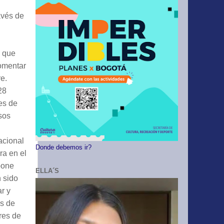
avés de
’ que
fomentar
e.
28
es de
rsos
acional
Donde debemos ir?
ra en el
pone
ELLA´S
 sido
ar y
as de
ores de