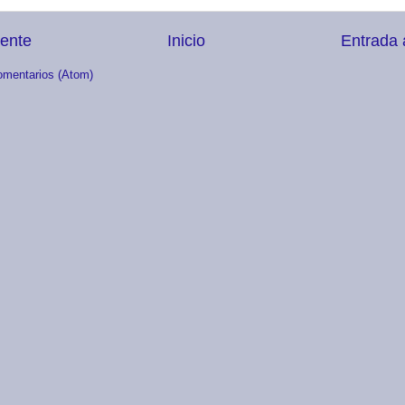
iente
Inicio
Entrada 
omentarios (Atom)