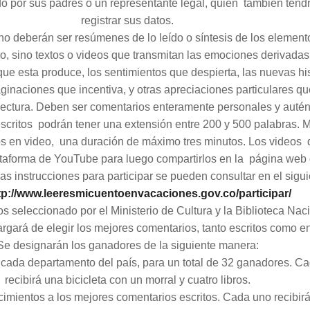
 por sus padres o un representante legal, quien también tend
registrar sus datos.
no deberán ser resúmenes de lo leído o síntesis de los element
ro, sino textos o videos que transmitan las emociones derivadas
 que esta produce, los sentimientos que despierta, las nuevas his
ginaciones que incentiva, y otras apreciaciones particulares qu
 lectura. Deben ser comentarios enteramente personales y autén
scritos podrán tener una extensión entre 200 y 500 palabras. M
os en video, una duración de máximo tres minutos. Los videos
lataforma de YouTube para luego compartirlos en la página web 
as instrucciones para participar se pueden consultar en el sigu
tp://www.
leeresmicuentoenvacaciones.
gov.co/participar/
s seleccionado por el Ministerio de Cultura y la Biblioteca Nac
rgará de elegir los mejores comentarios, tanto escritos como en
Se designarán los ganadores de la siguiente manera:
cada departamento del país, para un total de 32 ganadores. C
recibirá una bicicleta con un morral y cuatro libros.
imientos a los mejores comentarios escritos. Cada uno recibir