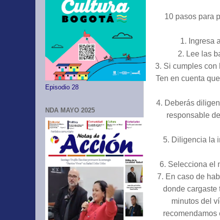
10 pasos para p
1.
Ingresa 
2.
Lee las b
3.
Si cumples con l
Ten en cuenta que 
Episodio 28
4.
Deberás diligenc
NDA MAYO 2025
responsable de 
5.
Diligencia la 
6.
Selecciona el 
7.
En caso de hab
donde cargaste t
minutos del v
recomendamos el 