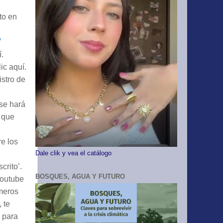
to en
/
.
ic aquí.
istro de
 se hará
e que
re los
Dale clik y vea el catálogo
crito’.
BOSQUES, AGUA Y FUTURO
Youtube
imeros
 te
s para