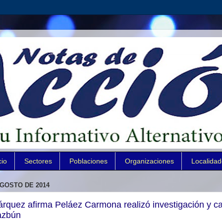
cio
Sectores
Poblaciones
Organizaciones
Localida
AGOSTO DE 2014
árquez afirma Peláez Carmona realizó investigación y c
azbún