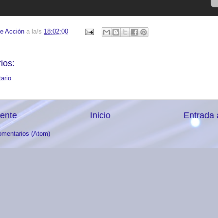
e Acción
a la/s
18:02:00
ios:
ario
iente
Inicio
Entrada 
omentarios (Atom)