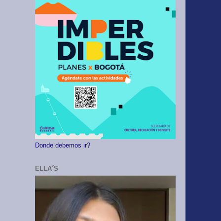
Donde debemos ir?
ELLA´S