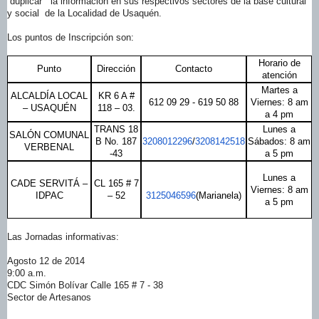
duplicar la información en sus respectivos sectores de la base cultural
y social de la Localidad de Usaquén.
Los puntos de Inscripción son:
Horario de
Punto
Dirección
Contacto
atención
Martes a
ALCALDÍA LOCAL
KR 6 A #
612 09 29 - 619 50 88
Viernes: 8 am
– USAQUÉN
118 – 03.
a 4 pm
TRANS 18
Lunes a
SALÓN COMUNAL
B No. 187
3208012296
/
3208142518
Sábados: 8 am
VERBENAL
-43
a 5 pm
Lunes a
CADE SERVITÁ –
CL 165 # 7
Viernes: 8 am
IDPAC
– 52
3125046596
(Marianela)
a 5 pm
Las Jornadas informativas:
Agosto 12 de 2014
9:00 a.m.
CDC Simón Bolívar Calle 165 # 7 - 38
Sector de Artesanos