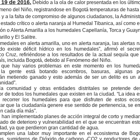
 19 de 2016.
Debido a la ola de calor presentada en los últim
meno del Niño, registrandose en Bogotá temperaturas de hasta
 y a la falta de compromiso de algunos ciudadanos, la Administ
n estado crítico o alerta naranja al Humedal Tibanica, así como 
ón o Alerta Amarilla a los humedales Capellanía, Torca y Guay
llo y El Salitre.
edales en alerta amarilla, uno en alerta naranja, las alertas 
do existe déficit hídrico en los humedales”, afirmó el secre
o Cruz, refiriéndose a los resultados de la actual sequía que
aís, incluida Bogotá, debido al Fenómeno del Niño.
ó que hay varios problemas en este momento en los humedal
la gente está botando escombros, basuras, algunas p
tán metiendo ganado y esto además de ser un delito es un 
unidad”.
a comunidad y otras entidades distritales se pretende des
dor de todos los humedales que existen en la ciudad. “La idea e
recorrer los humedales para que disfruten de estos ecos
grar que la ciudadanía genere ese sentido de pertenencia, se 
en cada día más”.
 han implementado planes de acción integral de corto y media
ado de deterioro y vulnerabilidad en el que se encuentran estos
udad, ya que perdieron gran cantidad de agua.
mplen una labor muy importante en el ecosistema de Bogo
cos, sumideros de Dióxido de carbono -CO2 y productores de