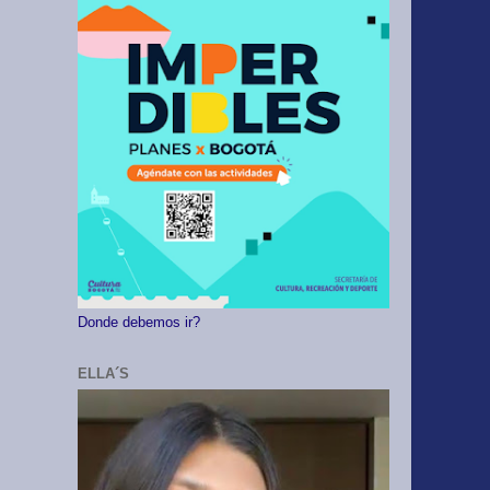
Donde debemos ir?
ELLA´S