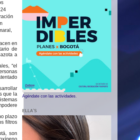
os
 24
ración
en
maral,
nacen en
tario de
 azota a
es, “el
ersonas
atentado
arrollar
s que la
Agéndate con las actividades.
istemas
empodere
ELLA´S
no plazo
 filtros
tá, son
 oxígeno