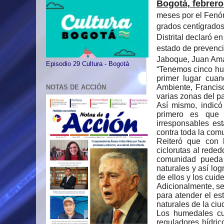
Bogotá, febrero
meses por el Fenó
grados centígrados
Distrital declaró e
estado de prevenci
Jaboque, Juan Amari
Episodio 29 Cultura - Bogotá
“Tenemos cinco hum
primer lugar cuan
Ambiente, Francisc
NOTAS DE ACCIÓN
varias zonas del p
Así mismo, indic
primero es que 
irresponsables es
contra toda la com
Reiteró que con l
ciclorutas al rede
comunidad pueda 
naturales y así lo
de ellos y los cuid
Adicionalmente, se
para atender el est
naturales de la ci
Los humedales cu
reguladores hídri