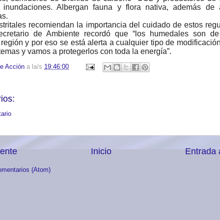
s inundaciones. Albergan fauna y flora nativa, además de 
as.
stritales recomiendan la importancia del cuidado de estos reg
secretario de Ambiente recordó que “los humedales son de 
 región y por eso se está alerta a cualquier tipo de modificació
temas y vamos a protegerlos con toda la energía”.
e Acción
a la/s
19:46:00
ios:
ario
iente
Inicio
Entrada 
omentarios (Atom)