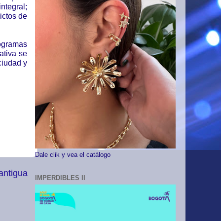
ntegral;
lictos de
rogramas
ativa se
ciudad y
Dale clik y vea el catálogo
antigua
IMPERDIBLES II