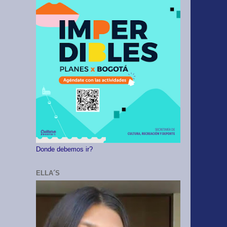
Donde debemos ir?
ELLA´S