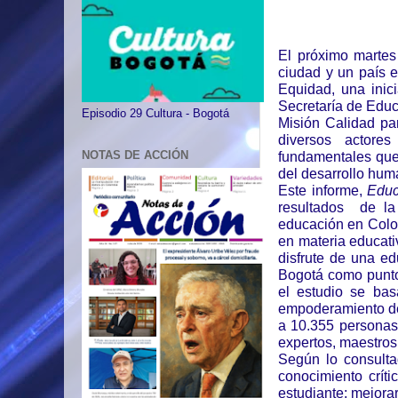
El próximo martes
ciudad y un país e
Equidad, una inic
Secretaría de Educa
Episodio 29 Cultura - Bogotá
Misión Calidad par
diversos actore
NOTAS DE ACCIÓN
fundamentales que 
del desarrollo hum
Este informe,
Educ
resultados de la
educación en Colom
en materia educati
disfrute de una e
Bogotá como punto 
el estudio se bas
empoderamiento de 
a 10.355 personas 
expertos, maestros
Según lo consulta
conocimiento críti
estudiante; mejorar