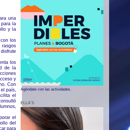
para una
 para la
llo y la
 con los
 rasgos
disfrute
enta los
d de la
acciones
acceso y
no. Con
el país,
Agéndate con las actividades.
ilita el
consultó
ELLA´S
alumnos,
porar el
ollo del
car para