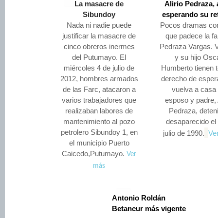
La masacre de
Alirio Pedraza,
Sibundoy
esperando su re
Nada ni nadie puede
Pocos dramas co
justificar la masacre de
que padece la fa
cinco obreros inermes
Pedraza Vargas. V
del Putumayo. El
y su hijo Osc
miércoles 4 de julio de
Humberto tienen t
2012, hombres armados
derecho de esper
de las Farc, atacaron a
vuelva a casa
varios trabajadores que
esposo y padre, A
realizaban labores de
Pedraza, deten
mantenimiento al pozo
desaparecido el
petrolero Sibundoy 1, en
julio de 1990.
Ve
el municipio Puerto
Caicedo,Putumayo.
Ver
más
Antonio Roldán
Betancur más vigente