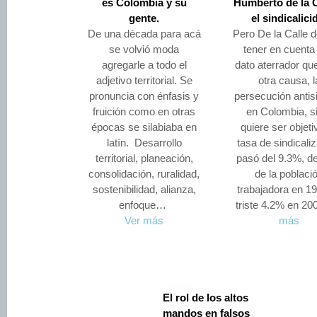
es Colombia y su
Humberto de la C
gente.
el sindicalici
De una década para acá
Pero De la Calle 
se volvió moda
tener en cuenta 
agregarle a todo el
dato aterrador que
adjetivo territorial. Se
otra causa, l
pronuncia con énfasis y
persecución antisi
fruición como en otras
en Colombia, s
épocas se silabiaba en
quiere ser objetiv
latín. Desarrollo
tasa de sindicali
territorial, planeación,
pasó del 9.3%, del
consolidación, ruralidad,
de la poblaci
sostenibilidad, alianza,
trabajadora en 19
enfoque…
triste 4.2% en 2
Ver más
más
El rol de los altos
mandos en falsos