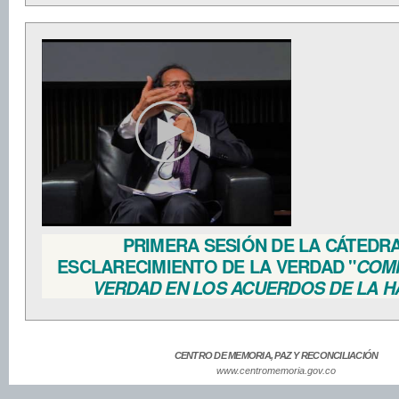
PRIMERA SESIÓN DE LA CÁTEDR
ESCLARECIMIENTO DE LA VERDAD "
COMI
VERDAD EN LOS ACUERDOS DE LA H
CENTRO DE MEMORIA, PAZ Y RECONCILIACIÓN
www.centromemoria.gov.co