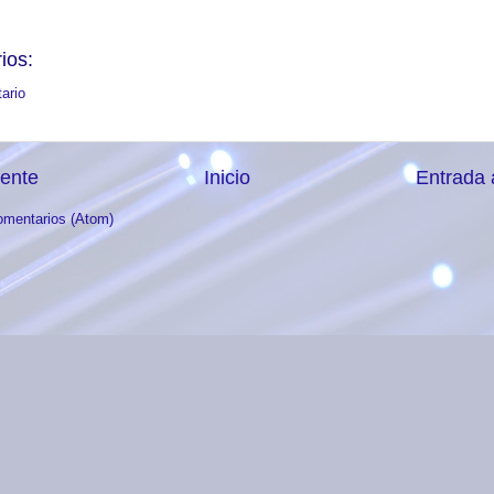
ios:
ario
iente
Inicio
Entrada 
omentarios (Atom)