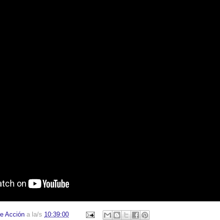
e Acción
a la/s
10:39:00