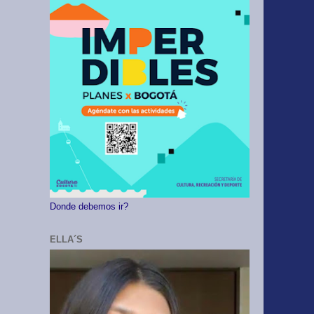
Donde debemos ir?
ELLA´S