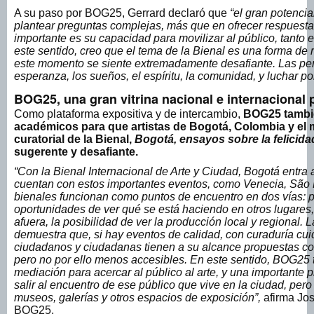
A su paso por BOG25, Gerrard declaró que
“el gran potencial
plantear preguntas complejas, más que en ofrecer respuesta
importante es su capacidad para movilizar al público, tanto
este sentido, creo que el tema de la Bienal es una forma de
este momento se siente extremadamente desafiante. Las pe
esperanza, los sueños, el espíritu, la comunidad, y luchar por 
BOG25, una gran vitrina nacional e internacional p
Como plataforma expositiva y de intercambio,
BOG25 tambié
académicos para que artistas de Bogotá, Colombia y el m
curatorial de la Bienal,
Bogotá, ensayos sobre la felicida
sugerente y desafiante.
“Con la Bienal Internacional de Arte y Ciudad, Bogotá entra
cuentan con estos importantes eventos, como Venecia, São P
bienales funcionan como puntos de encuentro en dos vías: pa
oportunidades de ver qué se está haciendo en otros lugares,
afuera, la posibilidad de ver la producción local y regional. 
demuestra que, si hay eventos de calidad, con curaduría cui
ciudadanos y ciudadanas tienen a su alcance propuestas c
pero no por ello menos accesibles. En este sentido, BOG25
mediación para acercar al público al arte, y una importante 
salir al encuentro de ese público que vive en la ciudad, pero 
museos, galerías y otros espacios de exposición”,
afirma Jos
BOG25.