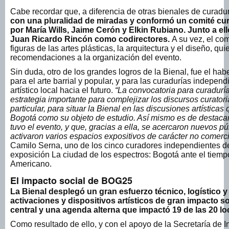
Cabe recordar que, a diferencia de otras bienales de curadu
con una pluralidad de miradas y conformó un comité cura
por María Wills, Jaime Cerón y Elkin Rubiano. Junto a el
Juan Ricardo Rincón como codirectores.
A su vez, el co
figuras de las artes plásticas, la arquitectura y el diseño, qu
recomendaciones a la organización del evento.
Sin duda, otro de los grandes logros de la Bienal, fue el ha
para el arte barrial y popular, y para las curadurías indepen
artístico local hacia el futuro.
“La convocatoria para curadurí
estrategia importante para complejizar los discursos curatori
particular, para situar la Bienal en las discusiones artística
Bogotá como su objeto de estudio. Así mismo es de destaca
tuvo el evento, y que, gracias a ella, se acercaron nuevos pú
activaron varios espacios expositivos de carácter no comerci
Camilo Serna, uno de los cinco curadores independientes d
exposición La ciudad de los espectros: Bogotá ante el tiem
Americano.
El impacto social de BOG25
La Bienal desplegó un gran esfuerzo técnico, logístico y
activaciones y dispositivos artísticos de gran impacto 
central y una agenda alterna que impactó 19 de las 20 l
Como resultado de ello, y con el apoyo de la Secretaría de Int