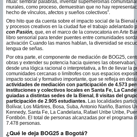
ritual: sembrar palabras, inventar superheroínas comunitarias,
murales, como proceso, demuestran que no hay representaci
hecho de vínculos, afectos y sueños colectivos”.
Otro hito que da cuenta sobre el impacto social de la Bienal
y procesos creativos en la ciudad fue el trabajo adelantado p
con Pasión,
que, en el marco de la convocatoria en Arte Bar
libro sensorial para tender puentes entre comunidades sorda
activación Cuando las manos hablan, la diversidad se escuch
lengua de señas.
Por otra parte, el componente de mediación de BOG25, centró
obras y extender su potencia hacia quienes las observaban, e
desde una lógica racional o interpretativa, a fin de llevar la
comunidades cercanas o limítrofes con sus espacios exposi
impacto social y formativo importante, que se refleja en des
actividades de mediación con participación de 4.573 p
instituciones y colectivos locales en Santa Fe, La Candel
guiadas a distintas sedes de la Bienal, 8 visitas del gr
participación de 2.905 estudiantes.
Las localidades partic
Bolívar, Los Mártires, Bosa, Suba, Antonio Nariño, Barrios 
Kennedy, Santa Fe, La Candelaria, Rafael Uribe Uribe, Pue
Fontibón. El total de personas alcanzadas por el programa d
7.478 personas.
¿Qué le deja BOG25 a Bogotá?