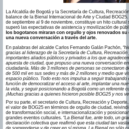
La Alcaldía de Bogotá y la Secretaría de Cultura, Recreació
balance de la Bienal Internacional de Arte y Ciudad BOG25.
de septiembre al 9 de noviembre, constituye un hito cultural
superó las expectativas de asistencia y movilización de públ
los bogotanos miraran con orgullo y ojos renovados su 
una nueva conversación a través del arte.
En palabras del alcalde Carlos Fernando Galán Pachón,
“hi
gracias al liderazgo de la Secretaría de Cultura, Recreación
importantes aliados públicos y privados a los que agradec
apuesta de ciudad, que propuso una nueva conversación en to
ciudadanía. Más de 3 millones de personas se conectaron d
de 500 mil en sus sedes y más de 2 millones y medio que visi
espacio público. Todo esto nos impulsa a seguir trabajando
función de democratizar el acceso al arte, implantar una nue
la vida, y seguir posicionando a Bogotá como un referente cul
¡Muchas gracias a quienes hicieron posible BOG25 y nos v
Por su parte, el secretario de Cultura, Recreación y Deporte,
el valor de BOG25 en términos de orgullo de ciudad, reivind
de transformación social, e internacionalización y posicio
grandes eventos culturales.
“La Bienal fue, ante todo, un gr
declaración colectiva que reafirmó que esta ciudad tan vast
de sorprenderse y de creer en sí misma. La Bienal no sólo ca