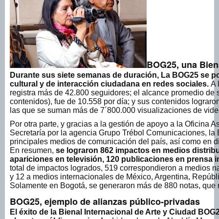
BOG25, una Bien
Durante sus siete semanas de duración, La BOG25 se p
cultural y de interacción ciudadana en redes sociales.
A 
registra más de 42.800 seguidores; el alcance promedio de
contenidos), fue de 10.558 por día; y sus contenidos lograr
las que se suman más de 7´800.000 visualizaciones de vide
Por otra parte, y gracias a la gestión de apoyo a la Oficina
Secretaría por la agencia Grupo Trébol Comunicaciones, la B
principales medios de comunicación del país, así como en di
En resumen,
se lograron 862 impactos en medios distribui
apariciones en televisión, 120 publicaciones en prensa 
total de impactos logrados, 519 correspondieron a medios n
y 12 a medios internacionales de México, Argentina, Repúb
Solamente en Bogotá, se generaron más de 880 notas, que re
BOG25, ejemplo de alianzas público-privadas
El éxito de la Bienal Internacional de Arte y Ciudad BOG