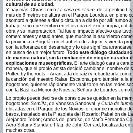
cultural de su ciudad.
Y hay más. Obras como
La casa en el aire,
del argentino Lea
más de 6 metros de altura en el Parque Lourdes, en pleno c
asombró a quienes a diario circulan a diario por allí rumbo 
trabajo, sino que sembró en ellos una reflexión propia, coti
obra y su interpretación. Tal fue el impacto afectivo que tuv
comerciantes y estudiantes, que muchos la asumieron como e
la provincia a Bogotá con el anhelo de adquirir vivienda prop
con la añoranza del desarraigo y lo que significa arrancarse 
en busca de un mejor futuro.
Todo este diálogo ciudadano
de manera natural, sin la mediación de ningún curador d
explicaciones museográficas.
El arte dialogó cara a cara c
manera, que el propio artista decidió cambiar el nombre de s
Pulled by the roots – Arrancada de raíz) y rebautizarla como
la canción del maestro Rafael Escalona, pero también a la ap
bogotanos, quienes rápidamente viralizaron en las redes so
con la Basílica Menor de Nuestra Señora de Lourdes como t
Lo propio puede decirse de obras que se quedan en la memor
bogotanos:
Semilla
, de Vanessa Sandoval, y
Cuna de hume
ubicadas en el Parque de los Novios; el enorme monolito de
besos, instalado en la Plazoleta del Rosario; Pabellón de Las
Alejandro Tobón; Arañas del paraíso, de María Fernanda Ca
Aero Solar y Standard Flag, de John Gerrard, localizada en 
muchas otras.