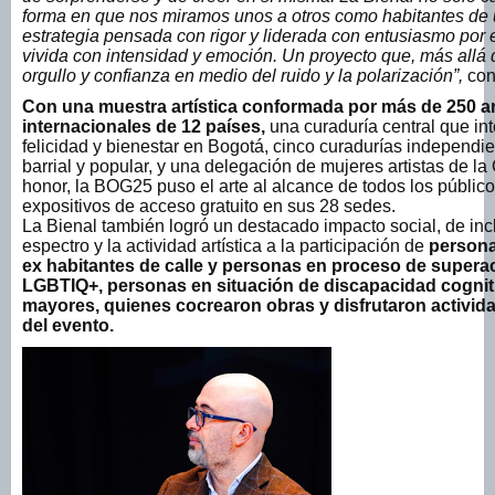
forma en que nos miramos unos a otros como habitantes de u
estrategia pensada con rigor y liderada con entusiasmo por 
vivida con intensidad y emoción. Un proyecto que, más allá 
orgullo y confianza en medio del ruido y la polarización”,
con
Con una muestra artística conformada por más de 250 art
internacionales de 12 países,
una curaduría central que int
felicidad y bienestar en Bogotá, cinco curadurías independi
barrial y popular, y una delegación de mujeres artistas de 
honor, la BOG25 puso el arte al alcance de todos los públic
expositivos de acceso gratuito en sus 28 sedes.
La Bienal también logró un destacado impacto social, de inclu
espectro y la actividad artística a la participación de
persona
ex habitantes de calle y personas en proceso de superac
LGBTIQ+, personas en situación de discapacidad cogniti
mayores, quienes cocrearon obras y disfrutaron activid
del evento.