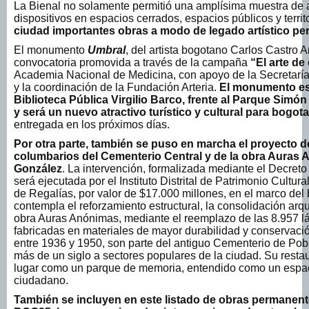
La Bienal no solamente permitió una amplísima muestra de ar
dispositivos en espacios cerrados, espacios públicos y territo
ciudad importantes obras a modo de legado artístico pe
El monumento
Umbral
, del artista bogotano Carlos Castro 
convocatoria promovida a través de la campaña
“El arte de
Academia Nacional de Medicina, con apoyo de la Secretaría
y la coordinación de la Fundación Arteria.
El monumento est
Biblioteca Pública Virgilio Barco, frente al Parque Simón B
y será un nuevo atractivo turístico y cultural para bogota
entregada en los próximos días.
Por otra parte, también se puso en marcha el proyecto d
columbarios del Cementerio Central y de la obra Auras A
González
. La intervención, formalizada mediante el Decret
será ejecutada por el Instituto Distrital de Patrimonio Cultu
de Regalías, por valor de $17.000 millones, en el marco del
contempla el reforzamiento estructural, la consolidación arqu
obra Auras Anónimas, mediante el reemplazo de las 8.957 lá
fabricadas en materiales de mayor durabilidad y conservaci
entre 1936 y 1950, son parte del antiguo Cementerio de Pob
más de un siglo a sectores populares de la ciudad. Su restaur
lugar como un parque de memoria, entendido como un espac
ciudadano.
También se incluyen en este listado de obras permanent