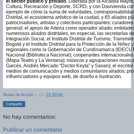
el sector público y privado.
Liderada por la Alcaldía Mayor,
Cultura, Recreación y Deporte, SCRD, y con Davivienda co
ejemplo de cómo la suma de voluntades, corresponsabilidade
Distrital, el ecosistema artístico de la ciudad, y 65 aliados 
patrocinadores, artistas y colectivos participantes; curadore
general; el apoyo de Arteria como operador aliado; entidade
numerosos aliados distritales, en especial, las secretarías 
Integración Social, el Instituto Distrital de Turismo, Transmi
Bogotá y el Instituto Distrital para la Protección de la Niñe
regionales como la Gobernación de Cundinamarca (IDECUT)
Nacional (Biblioteca Nacional); cooperantes internacionales
(Mapa Teatro y La Ventana); músicos y agrupaciones music
Garcés, Andrés Mercado “Doctor Keyta” y Savan); el escrito
medios de comunicación y medios comunitarios aliados; prod
influenciadores y equipos web, de diseño e ilustración.
Notas de Acción
a la/s
22:50:00
Compartir
No hay comentarios:
Publicar un comentario