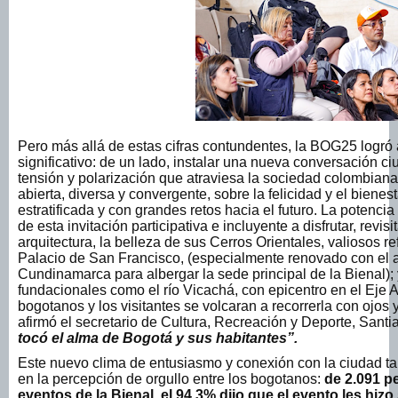
Pero más allá de estas cifras contundentes, la BOG25 logr
significativo: de un lado, instalar una nueva conversación 
tensión y polarización que atraviesa la sociedad colombiana; 
abierta, diversa y convergente, sobre la felicidad y el biene
estratificada y con grandes retos hacia el futuro. La potencia
de esta invitación participativa e incluyente a disfrutar, revisi
arquitectura, la belleza de sus Cerros Orientales, valiosos r
Palacio de San Francisco, (especialmente renovado con el 
Cundinamarca para albergar la sede principal de la Bienal);
fundacionales como el río Vicachá, con epicentro en el Eje A
bogotanos y los visitantes se volcaran a recorrerla con ojos
afirmó el secretario de Cultura, Recreación y Deporte, Santi
tocó el alma de Bogotá y sus habitantes”.
Este nuevo clima de entusiasmo y conexión con la ciudad ta
en la percepción de orgullo entre los bogotanos:
de 2.091 p
eventos de la Bienal, el 94.3% dijo que el evento les hizo