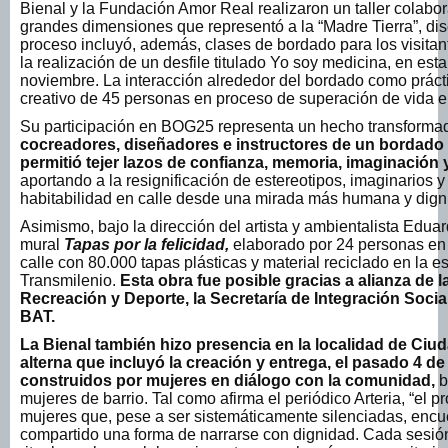
Bienal y la Fundación Amor Real realizaron un taller colabo
grandes dimensiones que representó a la “Madre Tierra”, dis
proceso incluyó, además, clases de bordado para los visitan
la realización de un desfile titulado Yo soy medicina, en es
noviembre. La interacción alrededor del bordado como práctica 
creativo de 45 personas en proceso de superación de vida en
Su participación en BOG25 representa un hecho transforma
cocreadores, diseñadores e instructores de un bordado 
permitió tejer lazos de confianza, memoria, imaginación
aportando a la resignificación de estereotipos, imaginarios
habitabilidad en calle desde una mirada más humana y digni
Asimismo, bajo la dirección del artista y ambientalista Eduar
mural
Tapas por la felicidad,
elaborado por 24 personas en
calle con 80.000 tapas plásticas y material reciclado en la e
Transmilenio.
Esta obra fue posible gracias a alianza de l
Recreación y Deporte, la Secretaría de Integración Socia
BAT.
La Bienal también hizo presencia en la localidad de Ciu
alterna que incluyó la creación y entrega, el pasado 4 de
construidos por mujeres en diálogo con la comunidad,
b
mujeres de barrio. Tal como afirma el periódico Arteria, “el pr
mujeres que, pese a ser sistemáticamente silenciadas, encue
compartido una forma de narrarse con dignidad. Cada sesió