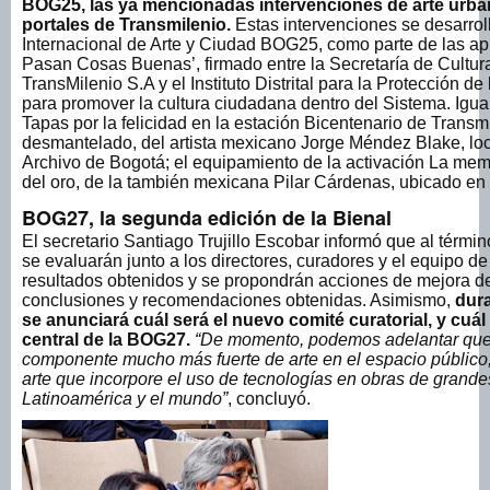
BOG25, las ya mencionadas intervenciones de arte urbano
portales de Transmilenio.
Estas intervenciones se desarrol
Internacional de Arte y Ciudad BOG25, como parte de las a
Pasan Cosas Buenas’, firmado entre la Secretaría de Cultur
TransMilenio S.A y el Instituto Distrital para la Protección 
para promover la cultura ciudadana dentro del Sistema. Igua
Tapas por la felicidad en la estación Bicentenario de Transmi
desmantelado, del artista mexicano Jorge Méndez Blake, loca
Archivo de Bogotá; el equipamiento de la activación La memor
del oro, de la también mexicana Pilar Cárdenas, ubicado en 
BOG27, la segunda edición de la Bienal
El secretario Santiago Trujillo Escobar informó que al términ
se evaluarán junto a los directores, curadores y el equipo d
resultados obtenidos y se propondrán acciones de mejora de
conclusiones y recomendaciones obtenidas. Asimismo,
dura
se anunciará cuál será el nuevo comité curatorial, y cuál
central de la BOG27.
“De momento, podemos adelantar que 
componente mucho más fuerte de arte en el espacio público, 
arte que incorpore el uso de tecnologías en obras de grande
Latinoamérica y el mundo”
, concluyó.