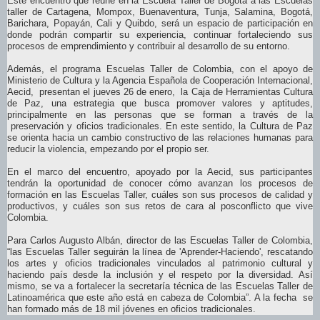
Este encuentro que reúne en la Escuela Taller de Bogotá a las Escuelas
taller de Cartagena, Mompox, Buenaventura, Tunja, Salamina, Bogotá,
Barichara, Popayán, Cali y Quibdo, será un espacio de participación en
donde podrán compartir su experiencia, continuar fortaleciendo sus
procesos de emprendimiento y contribuir al desarrollo de su entorno.
Además, el programa Escuelas Taller de Colombia, con el apoyo de
Ministerio de Cultura y la Agencia Española de Cooperación Internacional,
Aecid, presentan el jueves 26 de enero, la Caja de Herramientas Cultura
de Paz, una estrategia que busca promover valores y aptitudes,
principalmente en las personas que se forman a través de la
preservación y oficios tradicionales. En este sentido, la Cultura de Paz
se orienta hacia un cambio constructivo de las relaciones humanas para
reducir la violencia, empezando por el propio ser.
En el marco del encuentro, apoyado por la Aecid, sus participantes
tendrán la oportunidad de conocer cómo avanzan los procesos de
formación en las Escuelas Taller, cuáles son sus procesos de calidad y
productivos, y cuáles son sus retos de cara al posconflicto que vive
Colombia.
Para Carlos Augusto Albán, director de las Escuelas Taller de Colombia,
“las Escuelas Taller seguirán la línea de 'Aprender-Haciendo', rescatando
los artes y oficios tradicionales vinculados al patrimonio cultural y
haciendo país desde la inclusión y el respeto por la diversidad. Así
mismo, se va a fortalecer la secretaría técnica de las Escuelas Taller de
Latinoamérica que este año está en cabeza de Colombia”. A la fecha se
han formado más de 18 mil jóvenes en oficios tradicionales.