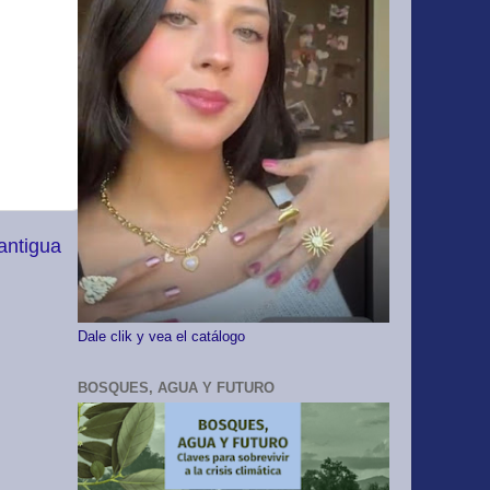
antigua
Dale clik y vea el catálogo
BOSQUES, AGUA Y FUTURO