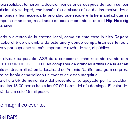
pia realidad, tomaron la decisión varios años después de reunirse, pa
icional y se logró, ese bastón (su amistad) día a día los motiva, les 
emonios y les recuerda la prioridad que requiere la hermandad que s
iempo se mantiene, resaltando en cada momento lo que el
Hip-Hop
sig
e ellos.
tado a eventos de la escena local, como en este caso lo hizo
Rapero
 cabo el 5 de diciembre de este año y donde compartirán sus letras 
ca y por supuesto su más importante razón de ser, el público.
in olvidar su pasado,
AXR
da a conocer su más reciente evento de
 ELIXIR DEL GUETTO, en compañía de grandes artistas de la escena
to se desarrollará en la localidad de Antonio Nariño, una gran sorpres
nca se había desarrollado un evento de estas magnitud.
rá el día 06 de noviembre del presente año, apoyado por la alcaldía 
de las 18:00 horas hasta las 07:00 horas del día domingo. El valor de 
á de tan solo 15 mil pesos.
te magnífico evento.
X el RAP)