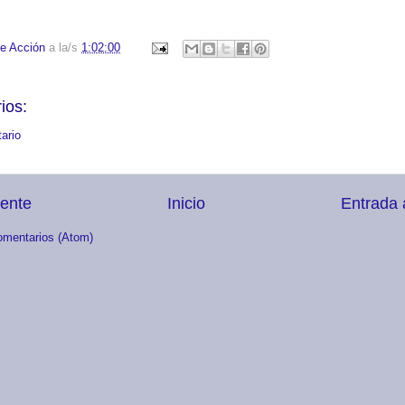
e Acción
a la/s
1:02:00
ios:
ario
iente
Inicio
Entrada 
omentarios (Atom)