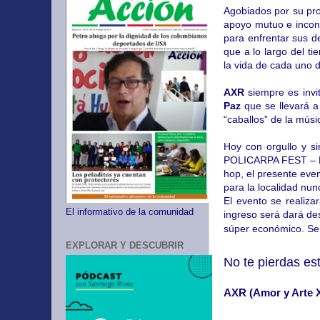
Agobiados por su pro
apoyo mutuo e incond
para enfrentar sus d
que a lo largo del t
la vida de cada uno d
AXR
siempre es invi
Paz
que se llevará a
“caballos” de la músi
Hoy con orgullo y s
POLICARPA FEST – EL
hop, el presente even
para la localidad nu
El evento se realiza
El informativo de la comunidad
ingreso será dará des
súper económico. Ser
EXPLORAR Y DESCUBRIR
No te pierdas es
AXR (Amor y Arte 