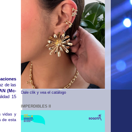
paciones
uz de las
AN (Mc-
Dale clik y vea el catálogo
alidad 15
IMPERDIBLES II
s vidas y
s de esta