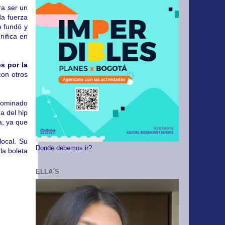
ra ser un
da fuerza
e fundó y
nifica en
s por la
con otros
nominado
 del hip
a, ya que
local. Su
Donde debemos ir?
la boleta
ELLA´S