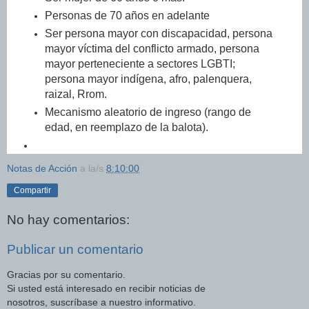
Personas de 70 años en adelante
Ser persona mayor con discapacidad, persona
mayor víctima del conflicto armado, persona
mayor perteneciente a sectores LGBTI;
persona mayor indígena, afro, palenquera,
raizal, Rrom.
Mecanismo aleatorio de ingreso (rango de
edad, en reemplazo de la balota).
Notas de Acción
a la/s
8:10:00
Compartir
No hay comentarios:
Publicar un comentario
Gracias por su comentario.
Si usted está interesado en recibir noticias de
nosotros, suscríbase a nuestro informativo.