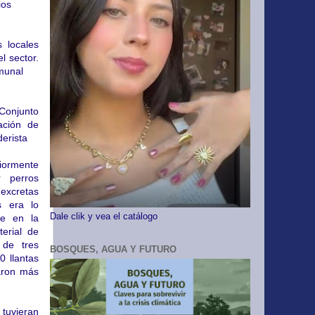
ios
s locales
l sector.
omunal
Conjunto
ación de
erista
riormente
r perros
excretas
s era lo
Dale clik y vea el catálogo
ue en la
erial de
de tres
BOSQUES, AGUA Y FUTURO
 llantas
zaron más
 tuvieran