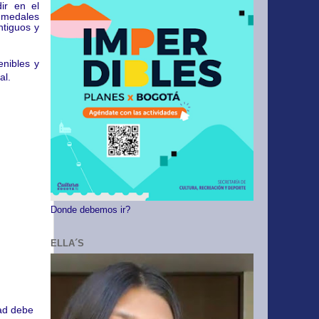
ir en el
humedales
ntiguos y
enibles y
al.
Donde debemos ir?
ELLA´S
dad debe