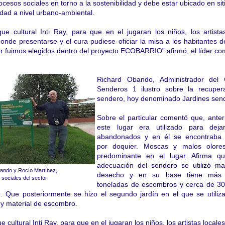
cesos sociales en torno a la sostenibilidad y debe estar ubicado en sit
udad a nivel urbano-ambiental.
e cultural Inti Ray, para que en el jugaran los niños, los artista
onde presentarse y el cura pudiese oficiar la misa a los habitantes de
ior fuimos elegidos dentro del proyecto ECOBARRIO” afirmó, el líder c
Richard Obando, Administrador del 
Senderos 1 ilustro sobre la recuper
sendero, hoy denominado Jardines send
Sobre el particular comentó que, ante
este lugar era utilizado para deja
abandonados y en él se encontraba 
por doquier. Moscas y malos olore
predominante en el lugar. Afirma q
adecuación del sendero se utilizó mat
ando y Rocío Martínez,
desecho y en su base tiene más 
 sociales del sector
toneladas de escombros y cerca de 300
n. Que posteriormente se hizo el segundo jardín en el que se utili
y material de escombro.
cultural Inti Ray, para que en el jugaran los niños, los artistas locales