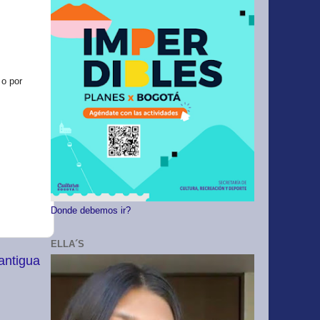
 o por
Donde debemos ir?
ELLA´S
antigua