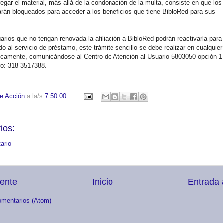
regar el material, más allá de la condonación de la multa, consiste en que los
arán bloqueados para acceder a los beneficios que tiene BibloRed para sus
arios que no tengan renovada la afiliación a BibloRed podrán reactivarla para
o al servicio de préstamo, este trámite sencillo se debe realizar en cualquier
ónicamente, comunicándose al Centro de Atención al Usuario 5803050 opción 1
o: 318 3517388.
e Acción
a la/s
7:50:00
ios:
ario
iente
Inicio
Entrada 
omentarios (Atom)