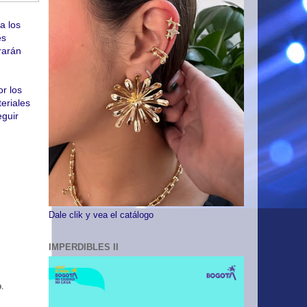
a los
es
rarán
or los
eriales
eguir
Dale clik y vea el catálogo
IMPERDIBLES II
o.