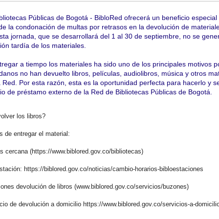
ibliotecas Públicas de Bogotá - BibloRed ofrecerá un beneficio especial 
de la condonación de multas por retrasos en la devolución de material
sta jornada, que se desarrollará del 1 al 30 de septiembre, no se gene
ión tardía de los materiales.
regar a tiempo los materiales ha sido uno de los principales motivos p
nos no han devuelto libros, películas, audiolibros, música y otros mat
la Red. Por esta razón, esta es la oportunidad perfecta para hacerlo y s
cio de préstamo externo de la Red de Bibliotecas Públicas de Bogotá.
lver los libros?
 de entregar el material:
s cercana (https://www.biblored.gov.co/bibliotecas)
stación: https://biblored.gov.co/noticias/cambio-horarios-bibloestaciones
zones devolución de libros (www.biblored.gov.co/servicios/buzones)
icio de devolución a domicilio https://www.biblored.gov.co/servicios-a-domicili