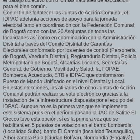
el trabajo colectivo como formas naturales de asociación
para el bien común.
Con el fin de fortalecer las Juntas de Acción Comunal, el
IDPAC adelanta acciones de apoyo para la jornada
electoral tanto en coordinación con la Federación Comunal
de Bogotá como con las 20 Asojuntas de todas las
localidades así como en coordinación con la Administración
Distrital a través del Comité Distrital de Garantías
Electorales conformado por los entes de control (Personería
de Bogotá, Veeduría Distrital), Registraduría Distrital, Policía
Metropolitana de Bogotá, Alcaldías Locales, Secretarías
General, de Gobierno, Movilidad y Salud; la, FOPAE,
Bomberos, Acueducto, ETB e IDPAC que conformaron
Puesto de Mando Unificado en el nivel Distrital y Local.
En estas elecciones, los afiliados de ocho Juntas de Acción
Comunal podrán realizar su voto electrónico gracias a la
instalación de la infraestructura dispuesta por el equipo del
IDPAC. Aunque no es la primera vez que se implementa
este sistema pues en el período pasado la JAC de Salitre El
Grecco tuvo esta opción, sí es la primera vez que se
habilitará en 5 puestos de votación en el barrio Lombardía
(Localidad Suba), barrio El Campin (localidad Teusaquillo),
Arborizadora Baja (Ciudad Bolívar), Normandia (Engativá),